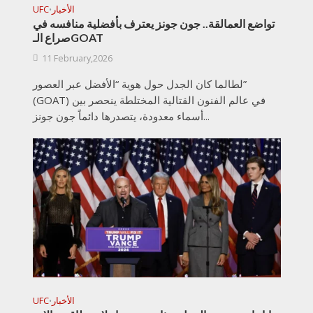
الأخبار
UFC
•
تواضع العمالقة.. جون جونز يعترف بأفضلية منافسه في
صراع الـGOAT
11 February,2026
لطالما كان الجدل حول هوية “الأفضل عبر العصور”
(GOAT) في عالم الفنون القتالية المختلطة ينحصر بين
أسماء معدودة، يتصدرها دائماً جون جونز...
الأخبار
UFC
•