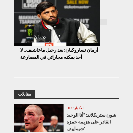
أرمان تساروكيان: بعد رحيل ماخاشيف.. لا
أحد يمكنه مجاراتي في المصارعة
مقابلات
الأخبار
•
UFC
شون ستريكلاند: “أنا الوحيد
القادر على هزيمة حمزة
شيماييف”