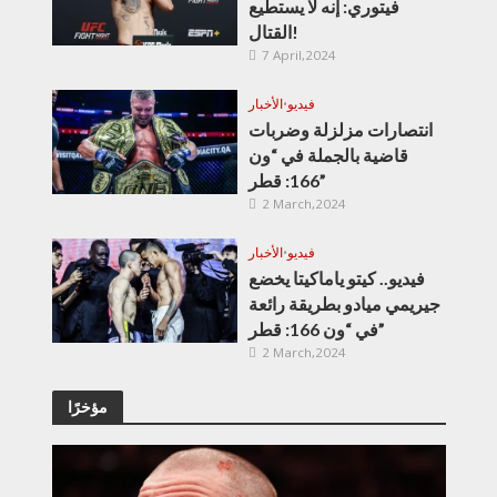
فيتوري: إنه لا يستطيع
القتال!
7 April,2024
فيديو
•
الأخبار
انتصارات مزلزلة وضربات
قاضية بالجملة في “ون
166: قطر”
2 March,2024
فيديو
•
الأخبار
فيديو.. كيتو ياماكيتا يخضع
جيريمي ميادو بطريقة رائعة
في “ون 166: قطر”
2 March,2024
مؤخرًا