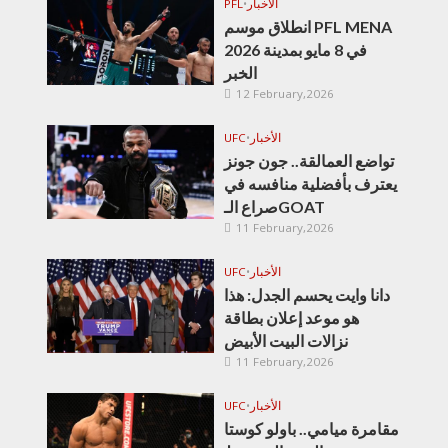
الأخبار
•
PFL
انطلاق موسم PFL MENA
2026 في 8 مايو بمدينة
الخبر
12 February,2026
الأخبار
•
UFC
تواضع العمالقة.. جون جونز
يعترف بأفضلية منافسه في
صراع الـGOAT
11 February,2026
الأخبار
•
UFC
دانا وايت يحسم الجدل: هذا
هو موعد إعلان بطاقة
نزالات البيت الأبيض
11 February,2026
الأخبار
•
UFC
مقامرة ميامي.. باولو كوستا