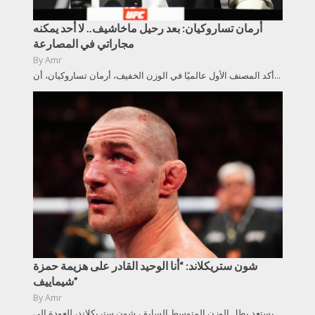
أرمان تساروكيان: بعد رحيل ماخاشيف.. لا أحد يمكنه
مجاراتي في المصارعة
By
Amr
أكد المصنف الأول عالميًا في الوزن الخفيف، أرمان تساروكيان، أن...
شون ستريكلاند: “أنا الوحيد القادر على هزيمة حمزة
شيماييف”
By
Amr
يستعد بطل الوزن المتوسط السابق، شون ستريكلاند، للعودة إلى