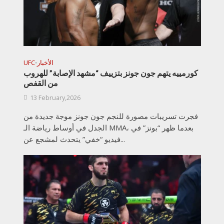
الأخبار
UFC
•
كورمييه يتهم جون جونز بتزييف “مشهد الإصابة” للهروب
من القفص
13 February,2026
فجرت تسريبات مصورة للنجم جون جونز موجة جديدة من
الجدل في أوساط رياضة الـ MMA، بعدما ظهر “بونز” في
فيديو “خفي” يتحدث لمشجع عن...