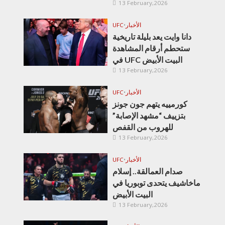
13 February,2026
الأخبار
•
UFC
دانا وايت يعد بليلة تاريخية
ستحطم أرقام المشاهدة
في UFC البيت الأبيض
13 February,2026
الأخبار
•
UFC
كورمييه يتهم جون جونز
بتزييف “مشهد الإصابة”
للهروب من القفص
13 February,2026
الأخبار
•
UFC
صدام العمالقة.. إسلام
ماخاشيف يتحدى توبوريا في
البيت الأبيض
13 February,2026