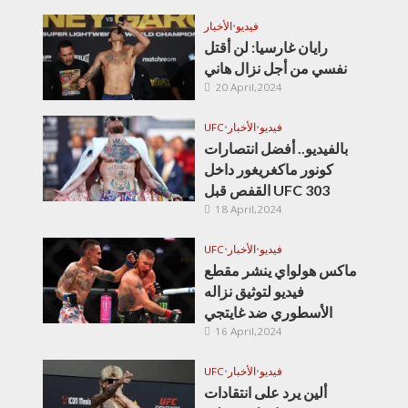
فيديو
•
الأخبار
رايان غارسيا: لن أقتل
نفسي من أجل نزال هاني
20 April,2024
فيديو
•
الأخبار
•
UFC
بالفيديو.. أفضل انتصارات
كونور ماكغريغور داخل
القفص قبل UFC 303
18 April,2024
فيديو
•
الأخبار
•
UFC
ماكس هولواي ينشر مقطع
فيديو لتوثيق نزاله
الأسطوري ضد غايتجي
16 April,2024
فيديو
•
الأخبار
•
UFC
ألين يرد على انتقادات