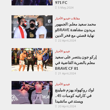
971 FC
5 May,2024
مقابلات
•
فيديو
•
الأخبار
محمد سعيد معلم: الجمهور
وBRAVE يريدون مشاهدة
نهاية قصتي مع فخر الدين
22 April,2024
فيديو
•
الأخبار
إركو جون ينتصر على سعيد
معلم بالضربة القاضية في
BRAVE CF 81
21 April,2024
فيديو
•
الأخبار
لوك روكهولد يهزم شيلينغ
في كاراتيه كومبات 45..
ويستدعي ماتشيدا
20 April,2024