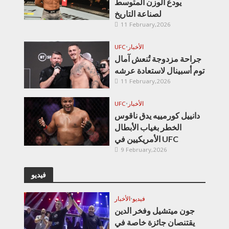
يودع الوزن المتوسط
لصناعة التاريخ
11 February,2026
الأخبار
•
UFC
جراحة مزدوجة تُنعش آمال
توم أسبينال لاستعادة عرشه
11 February,2026
الأخبار
•
UFC
دانييل كورمييه يدق ناقوس
الخطر بغياب الأبطال
الأمريكيين في UFC
9 February,2026
فيديو
فيديو
•
الأخبار
جون ميتشيل وفخر الدين
يقتنصان جائزة خاصة في