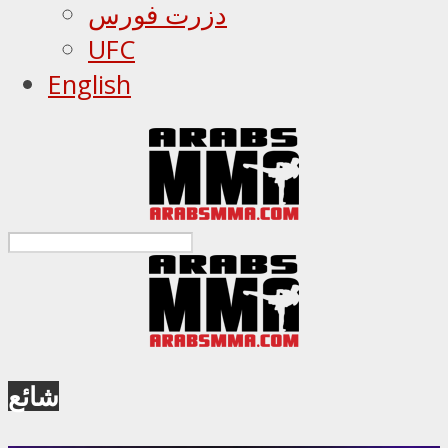
دزرت فورس
UFC
English
شائع