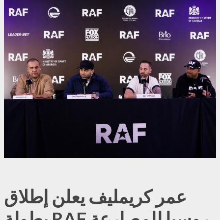
عمر كريمليف يعلن إطلاق
بطولة RAF روسيا للمصارعة