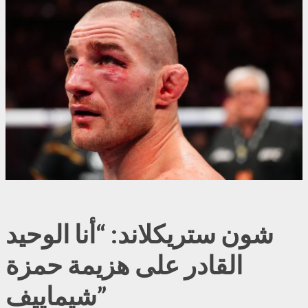
شون ستريكلاند: “أنا الوحيد
القادر على هزيمة حمزة
شيماييف”