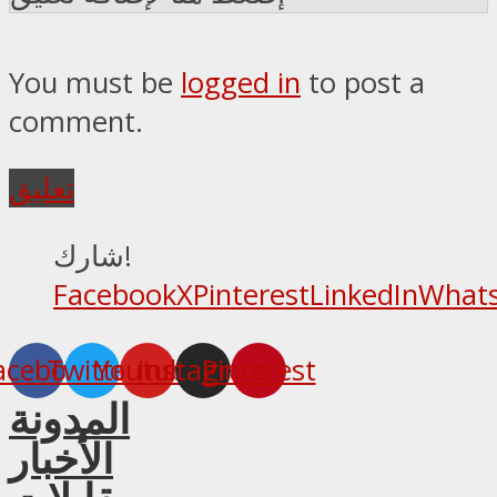
You must be
logged in
to post a
comment.
تعليق
شارك!
Facebook
X
Pinterest
LinkedIn
What
acebook
Twitter
Youtube
Instagram
Pinterest
المدونة
الأخبار