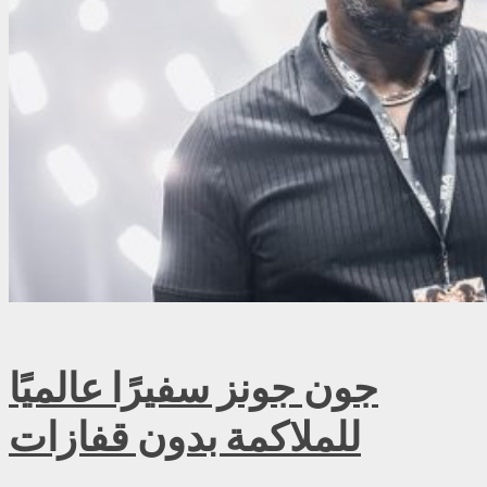
جون جونز سفيرًا عالميًا
للملاكمة بدون قفازات