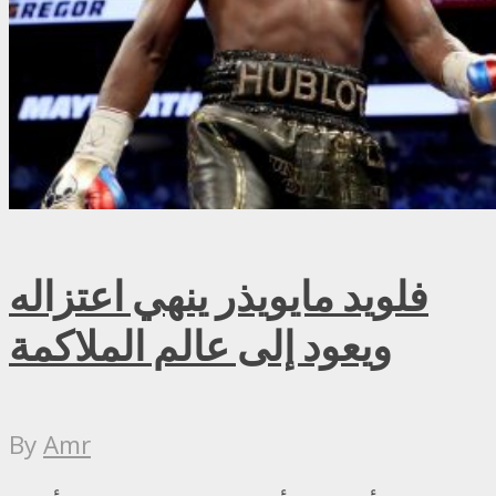
فلويد مايويذر ينهي اعتزاله
ويعود إلى عالم الملاكمة
By
Amr