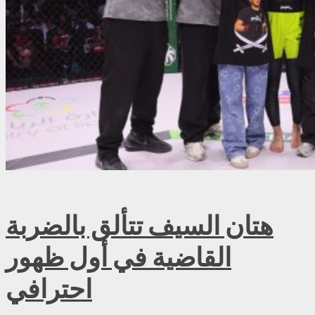
هتان السيف تتألق بالضربة
القاضية في أول ظهور
احترافي