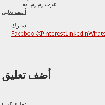
عرب إم إم أيه
أضف تعليق
شارك!
Facebook
X
Pinterest
LinkedIn
What
أضف تعليق
تعليق(ات)