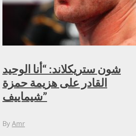
شون ستريكلاند: “أنا الوحيد
القادر على هزيمة حمزة
شيماييف”
By
Amr