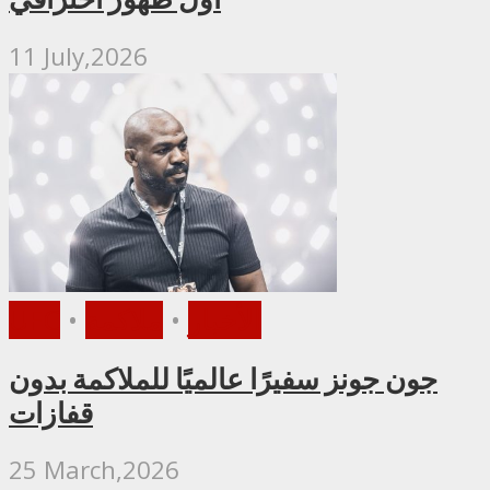
11 July,2026
الأخبار
•
ملاكمة
•
UFC
جون جونز سفيرًا عالميًا للملاكمة بدون
قفازات
25 March,2026