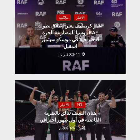
الأخبار
ملاكمة
عمر كريمليف يعلن إطلاق بطولة
RAF روسيا للمصارعة الحرة
الاحترافية في موسكو سبتمبر
المقبل
11 July,2026
PFL
الأخبار
هتان السيف تتألق بالضربة
القاضية في أول ظهور احترافي
11 July,2026