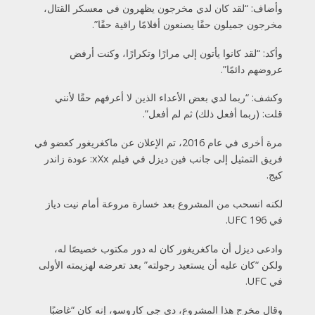
وأضاف: “لقد كان لدي مخرجون يظهرون في معسكر القتال،
مخرجون جميلون حقًا يصنعون أفلامًا راقية حقًا”.
وأكد: “لقد كانوا يأتون إلي مرارًا وتكرارًا، وكنت أرفض
عروضهم دائمًا”.
وكشف: “ربما لدي بعض الأعداء الذين لا أعرفهم حقًا لأنني
قلت: (ربما أفعل ذلك) ثم لم أفعل”.
مرة أخرى في عام 2016، تم الإعلان عن ماكغريغور كعضو في
فريق التمثيل إلى جانب فين ديزل في فيلم xXx: عودة زاندر
كيج.
لكنه انسحب من المشروع بعد خسارة مروعة أمام نيت دياز
في UFC 196.
وادعى ديزل أن ماكغريغور كان له دور مكتوب خصيصًا له،
ولكن “كان عليه أن يستعيد رجولته” بعد تعرضه لهزيمته الأولى
في UFC.
وقال مخرج هذا المشروع، دي جي كاروسو، إنه كان “غاضبًا