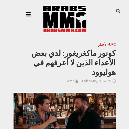
UFC
•
الأخبار
كونور ماكغريغور: لدي بعض
الأعداء الذين لا أعرفهم في
هوليوود
Amr
29 February,2024