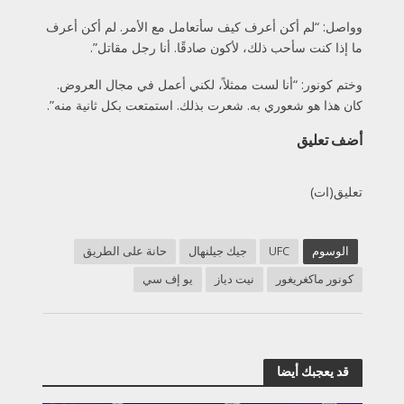
وواصل: “لم أكن أعرف كيف سأتعامل مع الأمر. لم أكن أعرف
ما إذا كنت سأحب ذلك، لأكون صادقًا. أنا رجل مقاتل”.
وختم كونور: “أنا لست ممثلاً، لكني أعمل في مجال العروض.
كان هذا هو شعوري به. شعرت بذلك. استمتعت بكل ثانية منه”.
أضف تعليق
تعليق(ات)
الوسوم
UFC
جيك جيلنهال
حانة على الطريق
كونور ماكغريغور
نيت دياز
يو إف سي
قد يعجبك أيضا