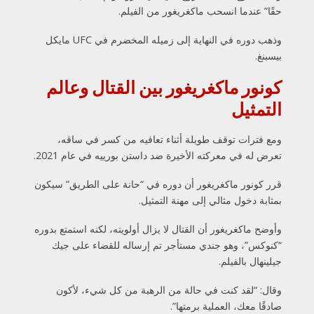
حقًا” عندما انسحب ماكغريغور من الفيلم.
وذهب دوره في النهاية إلى زميله المخضرم في UFC مايكل
بيسبنغ.
كونور ماكغريغور بين القتال وعالم
التمثيل
ومع فترات توقف طويلة أثناء تعافيه من كسر في ساقه،
تعرض له في معركته الأخيرة ضد داستن بورييه في عام 2021.
قرر كونور ماكغريغور أن دوره في “حانة على الطريق” سيكون
بمثابة دخول مثالي إلى مهنة التمثيل.
وأوضح ماكغريغور أن القتال لا يزال أولويته، لكنه استمتع بدوره
“كنوكس”، وهو جندي مستأجر تم إرساله للقضاء على جيك
جيلينهال بالفيلم.
وقال: “لقد كنت في حالة من الرهبة من كل شيء، لأكون
صادقًا معك، العملية برمتها”.