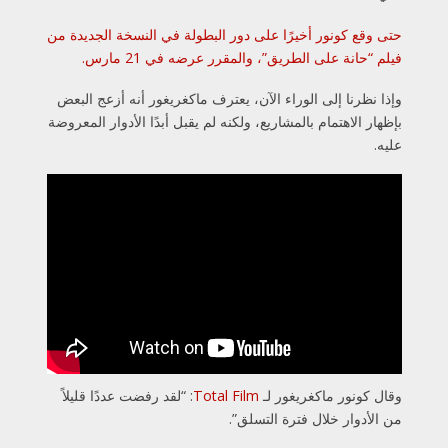
حتى وقع كونور أخيرًا على دور البطولة في النسخة الجديدة من
فيلم “حانة على الطريق”، والمقرر عرضه في 21 مارس.
وإذا نظرنا إلى الوراء الآن، يعترف ماكغريغور أنه أزعج البعض
بإظهار الاهتمام بالمشاريع، ولكنه لم يقبل أبدًا الأدوار المعروضة
عليه.
وقال كونور ماكغريغور لـ
Total Film
: “لقد رفضت عددًا قليلاً
من الأدوار خلال فترة التسلق”.