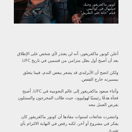
كونور ماكغريغور وجيك
جيلنهال في كواليس
فيلم "حانة على الطريق"
أعلن كونور ماكغريغور، أنه لن يعتذر لأي شخص على الإطلاق
بعد أن أصبح أول بطل متزامن من قسمين في تاريخ UFC.
ولكن اتضح أن الأيرلندي قد يشعر ببعض الندم، فيما يتعلق
بمسيرته خارج القفص.
وأثناء صعود ماكغريغور إلى عالم النجومية في UFC، أصبح
فجأة هدفًا رئيسيًا لهوليوود، حيث طالب المخرجون والممثلون
بفرص العمل معه.
وانتشرت شائعات لسنوات مفادها أن كونور ماكغريغور كان
يفكر في مشروع أو آخر، لكنه رفض في النهاية الالتزام بأي
شيء.