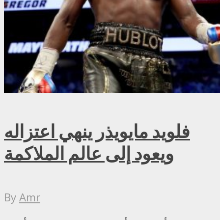
فلويد مايويذر ينهي اعتزاله
ويعود إلى عالم الملاكمة
By
Amr