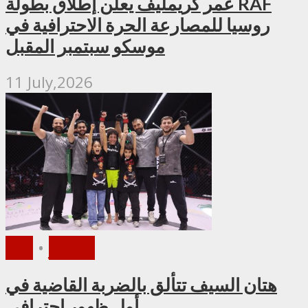
عمر كريمليف يعلن إطلاق بطولة RAF
روسيا للمصارعة الحرة الاحترافية في
موسكو سبتمبر المقبل
11 July,2026
الأخبار
•
PFL
هتان السيف تتألق بالضربة القاضية في
أول ظهور احترافي