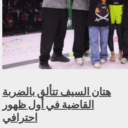
هتان السيف تتألق بالضربة
القاضية في أول ظهور
احترافي