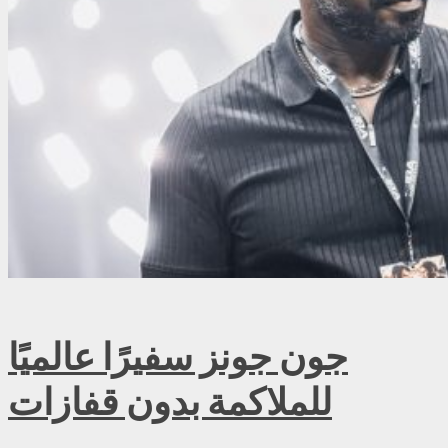
جون جونز سفيرًا عالميًا
للملاكمة بدون قفازات