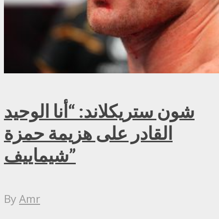
شون ستريكلاند: “أنا الوحيد
القادر على هزيمة حمزة
شيماييف”
By
Amr