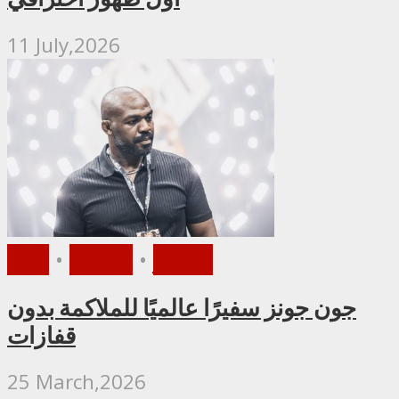
11 July,2026
الأخبار
•
ملاكمة
•
UFC
جون جونز سفيرًا عالميًا للملاكمة بدون
قفازات
25 March,2026