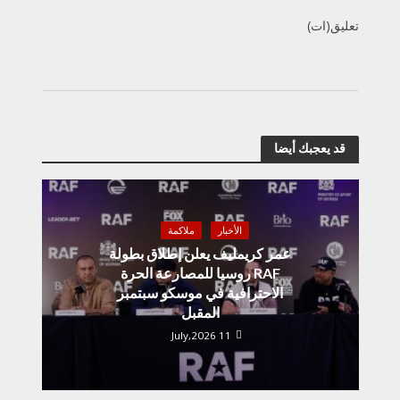
تعليق(ات)
قد يعجبك أيضا
الأخبار
ملاكمة
عمر كريمليف يعلن إطلاق بطولة
RAF روسيا للمصارعة الحرة
الاحترافية في موسكو سبتمبر
المقبل
11 July,2026