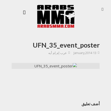
UFN_35_event_poster
13 January,2014
عرب إم إم أيه
أضف تعليق