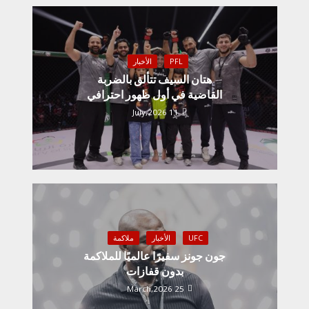
PFL
الأخبار
هتان السيف تتألق بالضربة
القاضية في أول ظهور احترافي
11 July,2026
UFC
الأخبار
ملاكمة
جون جونز سفيرًا عالميًا للملاكمة
بدون قفازات
25 March,2026