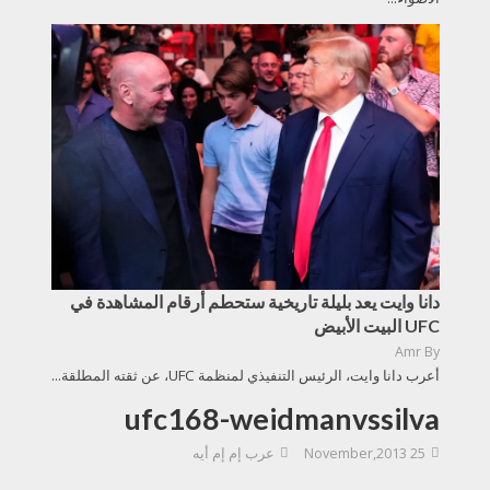
دانا وايت يعد بليلة تاريخية ستحطم أرقام المشاهدة في
UFC البيت الأبيض
Amr
By
أعرب دانا وايت، الرئيس التنفيذي لمنظمة UFC، عن ثقته المطلقة...
ufc168-weidmanvssilva
25 November,2013
عرب إم إم أيه