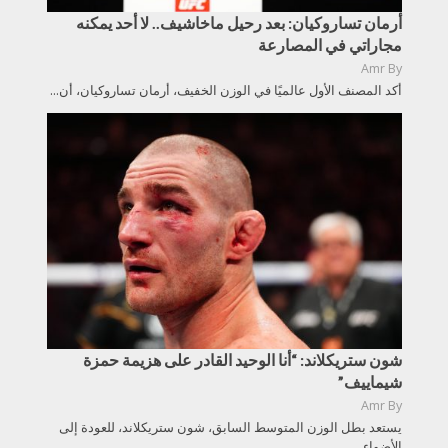
أرمان تساروكيان: بعد رحيل ماخاشيف.. لا أحد يمكنه
مجاراتي في المصارعة
Amr
By
أكد المصنف الأول عالميًا في الوزن الخفيف، أرمان تساروكيان، أن...
شون ستريكلاند: “أنا الوحيد القادر على هزيمة حمزة
شيماييف”
Amr
By
يستعد بطل الوزن المتوسط السابق، شون ستريكلاند، للعودة إلى
الأضواء...