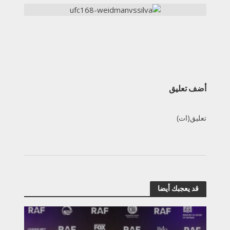
أضف تعليق
تعليق(ات)
قد يعجبك أيضا