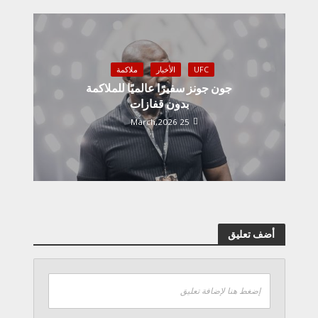
UFC
الأخبار
ملاكمة
جون جونز سفيرًا عالميًا للملاكمة
بدون قفازات
25 March,2026
أضف تعليق
إضغط هنا لإضافة تعليق