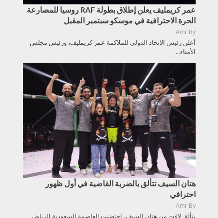
عمر كريمليف يعلن إطلاق بطولة RAF روسيا للمصارعة
الحرة الاحترافية في موسكو سبتمبر المقبل
Amr
By
أعلن رئيس الاتحاد الدولي للملاكمة عمر كريمليف، ورئيس مجلس
الأمناء...
هتان السيف تتألق بالضربة القاضية في أول ظهور
احترافي
Amr
By
بتألق لافت من هتان السيف، احتضنت العاصمة السعودية الرياض