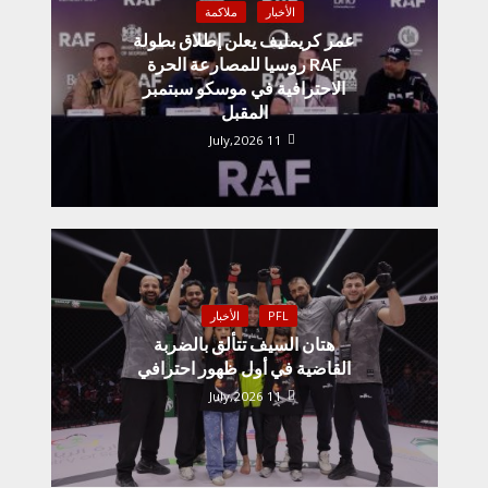
الأخبار
ملاكمة
عمر كريمليف يعلن إطلاق بطولة
RAF روسيا للمصارعة الحرة
الاحترافية في موسكو سبتمبر
المقبل
11 July,2026
PFL
الأخبار
هتان السيف تتألق بالضربة
القاضية في أول ظهور احترافي
11 July,2026