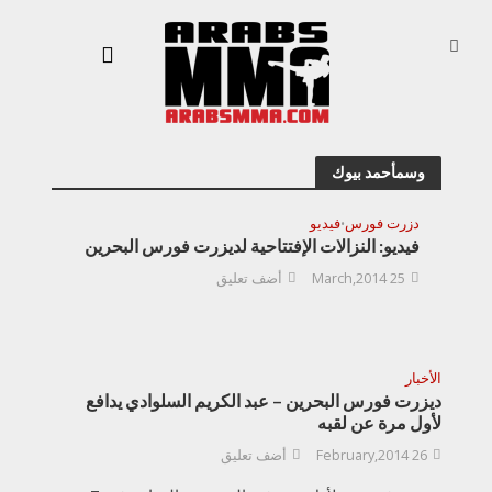
وسمأحمد بيوك
دزرت فورس
فيديو
•
فيديو: النزالات الإفتتاحية لديزرت فورس البحرين
25 March,2014
أضف تعليق
الأخبار
ديزرت فورس البحرين – عبد الكريم السلوادي يدافع
لأول مرة عن لقبه
26 February,2014
أضف تعليق