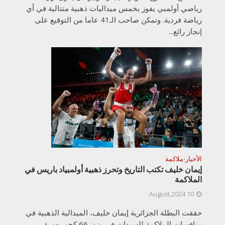
رياضي أولمبي يفوز بخمس ميداليات ذهبية متتالية في أي
رياضة فردية. وتمكن صاحب الـ41 عاما من التوقيع على
إنجاز رائع...
الأخبار
ملاكمة
•
إيمان خليف تكتب التاريخ وتحرز ذهبية أولمبياد باريس في
الملاكمة
10 August,2024
حققت البطلة الجزائرية إيمان خليف، الميدالية الذهبية في
منافسات الملاكمة للسيدات في وزن 66 كجم بدورة