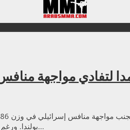
ا لتفادي مواجهة منافس إ
بولندا. ورغم أن المصارع الإيراني علي رضا كريمي كان...