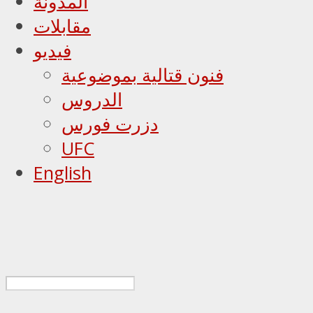
المدونة
مقابلات
فيديو
فنون قتالية بموضوعية
الدروس
دزرت فورس
UFC
English