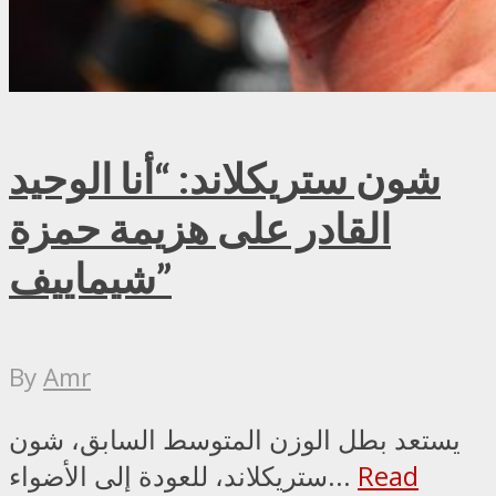
شون ستريكلاند: “أنا الوحيد
القادر على هزيمة حمزة
شيماييف”
By
Amr
يستعد بطل الوزن المتوسط السابق، شون
Read
ستريكلاند، للعودة إلى الأضواء...