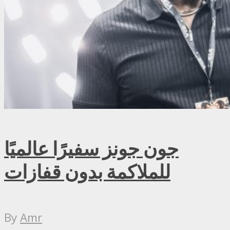
جون جونز سفيرًا عالميًا
للملاكمة بدون قفازات
By
Amr