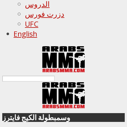
الدروس
دزرت فورس
UFC
English
وسمبطولة الكيج فايترز