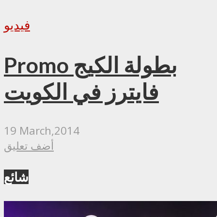
فيديو
Promo بطولة الكيج
فايترز في الكويت
19 March,2014
أضف تعليق
شائع