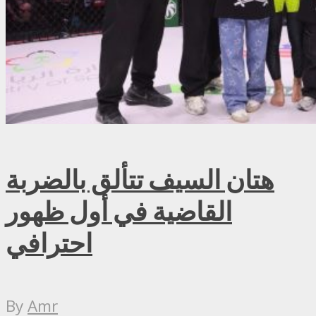
هتان السيف تتألق بالضربة
القاضية في أول ظهور
احترافي
By
Amr