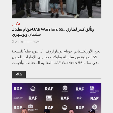
الأخبار
خوتام بطلا لـUAE Warriors 55.. وتألق كبير لطارق
سليمان وبوشهري
23 October,2024
نجح الأوزبكستاني خوتام بوينازاروف، أن يتوج بطلاً للنسخة
55 الدولية من سلسلة بطولات محاربي الإمارات للفنون
القتالية المختلطة. وأقيمت UAE Warriors 55 في صالة...
شائع