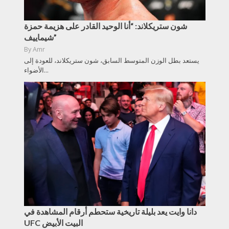
شون ستريكلاند: “أنا الوحيد القادر على هزيمة حمزة
شيماييف”
By
Amr
يستعد بطل الوزن المتوسط السابق، شون ستريكلاند، للعودة إلى
الأضواء...
دانا وايت يعد بليلة تاريخية ستحطم أرقام المشاهدة في
UFC البيت الأبيض