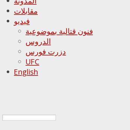
المدونة
مقابلات
فيديو
فنون قتالية بموضوعية
الدروس
دزرت فورس
UFC
English