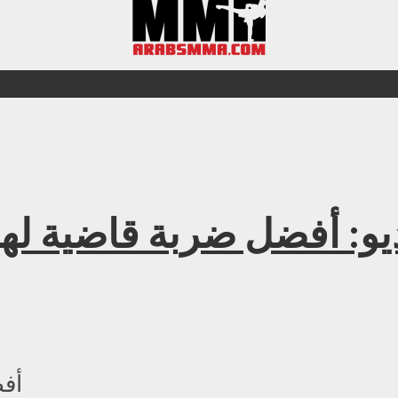
و: أفضل ضربة قاضية لهذا ال
أفض