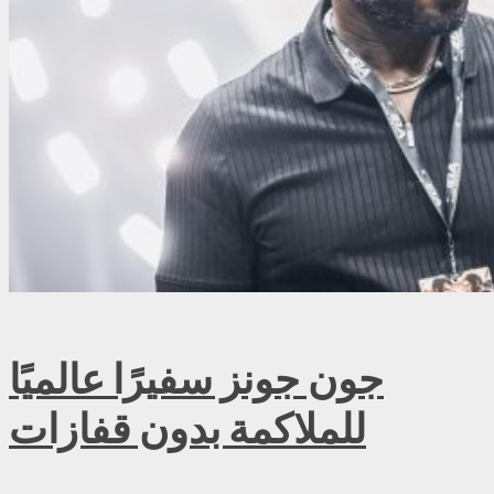
جون جونز سفيرًا عالميًا
للملاكمة بدون قفازات