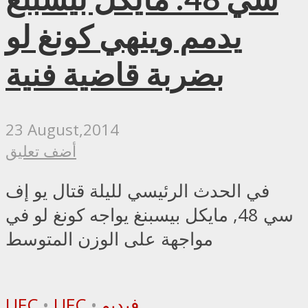
يدمم وينهي كونغ لو
بضربة قاضية فنية
23 August,2014
أضف تعليق
في الحدث الرئيسي لليلة قتال يو إف
سي 48, مايكل بيسبنغ يواجه كونغ لو في
مواجهة على الوزن المتوسط
فيديو
•
UFC
•
UFC