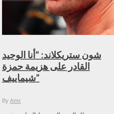
شون ستريكلاند: “أنا الوحيد
القادر على هزيمة حمزة
شيماييف”
By
Amr