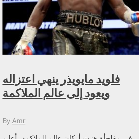
فلويد مايويذر ينهي اعتزاله
ويعود إلى عالم الملاكمة
By
Amr
في مفاجأة هزت أركان عالم الملاكمة، أعلن