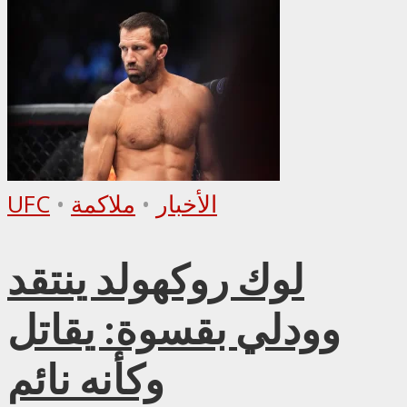
الأخبار
•
ملاكمة
•
UFC
لوك روكهولد ينتقد
وودلي بقسوة: يقاتل
وكأنه نائم