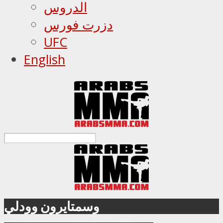
الدروس
دزرت فورس
UFC
English
وسمتايرون وودلي