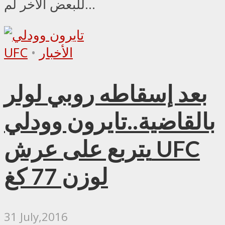
للبعض الآخر لم...
الأخبار
•
UFC
بعد إسقاطه روبي لولر
بالقاضية..تايرون وودلي
يتربع على عرش UFC
لوزن 77 كغ
31 July,2016