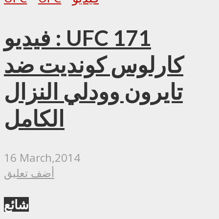
فيديو : UFC 171
كارلوس كونديت ضد
تايرون وودلي النزال
الكامل
16 March,2014
أضف تعليق
شائع