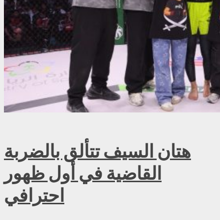
هتان السيف تتألق بالضربة
القاضية في أول ظهور
احترافي