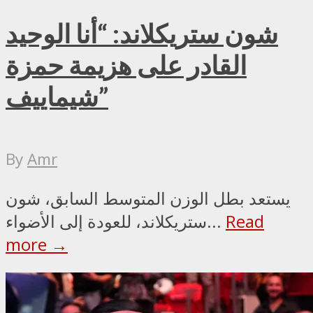
شون ستريكلاند: “أنا الوحيد
القادر على هزيمة حمزة
شيماييف”
By
Amr
يستعد بطل الوزن المتوسط السابق، شون
Read
ستريكلاند، للعودة إلى الأضواء...
more →