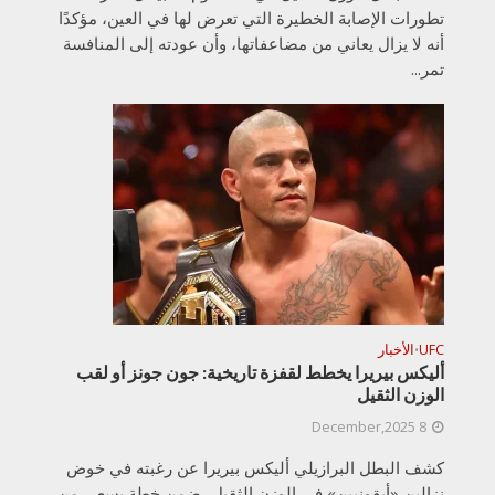
تطورات الإصابة الخطيرة التي تعرض لها في العين، مؤكدًا
أنه لا يزال يعاني من مضاعفاتها، وأن عودته إلى المنافسة
تمر...
UFC
الأخبار
•
أليكس بيريرا يخطط لقفزة تاريخية: جون جونز أو لقب
الوزن الثقيل
8 December,2025
كشف البطل البرازيلي أليكس بيريرا عن رغبته في خوض
نزالين «أيقونيين» في الوزن الثقيل، ضمن خطة يسعى من