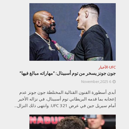
UFC
الأخبار
•
جون جونز يسخر من توم أسبينال: “مهاراته مبالغ فيها”
6 November,2025
أبدى أسطورة الفنون القتالية المختلطة جون جونز عدم
إعجابه بما قدمه البريطاني توم أسبينال، في نزاله الأخير
أمام سيريل جين في عرض UFC 321. وانتهى ذلك النزال...