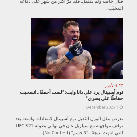
قتال خاضه ولم يكتمل. فقد مرّ أكثر من شهر على دفاعه
المخيّب...
UFC
الأخبار
•
توم أسبينال يرد على دانا وايت: “لست أحمقًا.. انسحبت
حفاظًا على بصري”
1 December,2025
تعرض بطل الوزن الثقيل توم أسبينال لانتقادات واسعة بعد
توقف مواجهته مع سيلريل غان في نهائي بطولة UFC 321
التي انتهت نتيجةً بـ”لا حسم” (No Contest)...