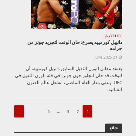
UFC
الأخبار
•
دانييل كورمييه يصرخ: حان الوقت لتجريد جونز من
حزامه
21 June,2025
يعتقد مقاتل الوزن الثقيل السابق دانييل كورمييه، أن
الوقت قد حان لتجاوز جون جونز، في فئة الوزن الثقيل في
UFC. وعلى مدار العام الماضي، انشغل عالم الفنون
القتالية...
5
…
3
2
1
شائع