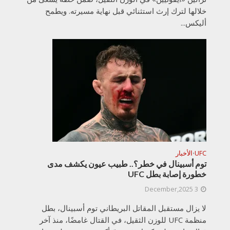
خلالها لترك إرث استثنائي قبل نهاية مسيرته. ويطمح
أليكس...
UFC
الأخبار
•
توم أسبينال في خطر؟.. طبيب عيون يكشف مدى
خطورة إصابة بطل UFC
3 December,2025
لا يزال مستقبل المقاتل البريطاني توم أسبينال، بطل
منظمة UFC للوزن الثقيل، في القتال غامضًا، منذ آخر