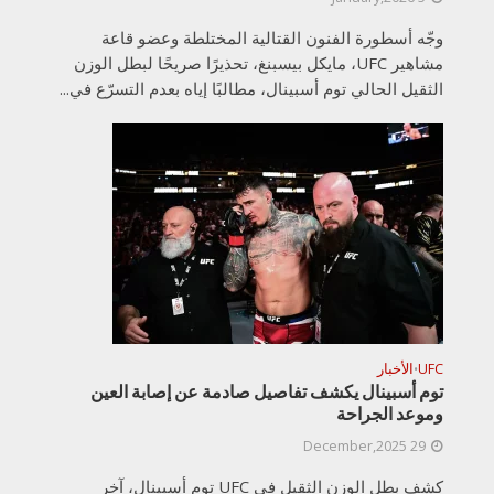
وجّه أسطورة الفنون القتالية المختلطة وعضو قاعة
مشاهير UFC، مايكل بيسبنغ، تحذيرًا صريحًا لبطل الوزن
الثقيل الحالي توم أسبينال، مطالبًا إياه بعدم التسرّع في...
UFC
الأخبار
•
توم أسبينال يكشف تفاصيل صادمة عن إصابة العين
وموعد الجراحة
29 December,2025
كشف بطل الوزن الثقيل في UFC توم أسبينال، آخر