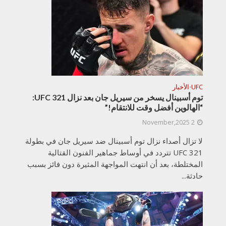
UFC
الأخبار
•
توم أسبينال يسخر من سيريل جان بعد نزال UFC 321:
“الهالوين أفضل وقت للانتقام!”
2 November,2025
لا تزال أصداء نزال توم أسبينال ضد سيريل جان في بطولة
UFC 321 تتردد في أوساط جماهير الفنون القتالية
المختلطة، بعد أن انتهت المواجهة المثيرة دون فائز بسبب
حادثة...