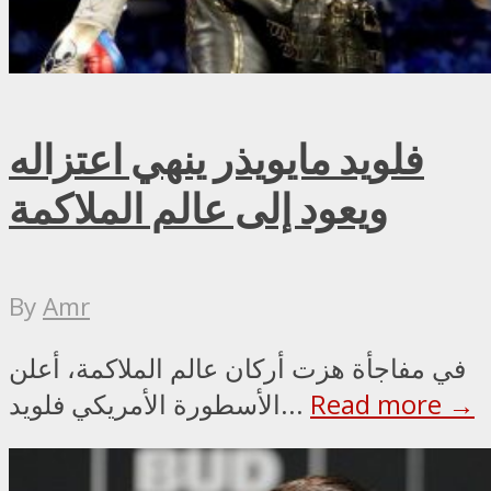
فلويد مايويذر ينهي اعتزاله
ويعود إلى عالم الملاكمة
By
Amr
في مفاجأة هزت أركان عالم الملاكمة، أعلن
Read more →
الأسطورة الأمريكي فلويد...