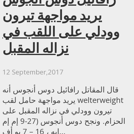
يريد مواجهة تيرون
وودلي على اللقب في
نزاله المقبل
12 September,2017
قال المقاتل رافائيل دوس أنجوس أنه
يريد مواجهة حامل لقب welterweight
تيرون وودلي في نزاله المقبل على
الحزام. ونجح دوس أنجوس (27-9 إم إم
إيه ، 16 – 7 يو أف...