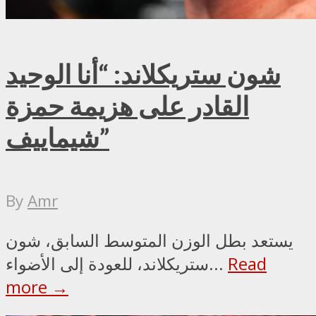
شون ستريكلاند: “أنا الوحيد
القادر على هزيمة حمزة
شيماييف”
By
Amr
يستعد بطل الوزن المتوسط السابق، شون
Read
ستريكلاند، للعودة إلى الأضواء...
more →