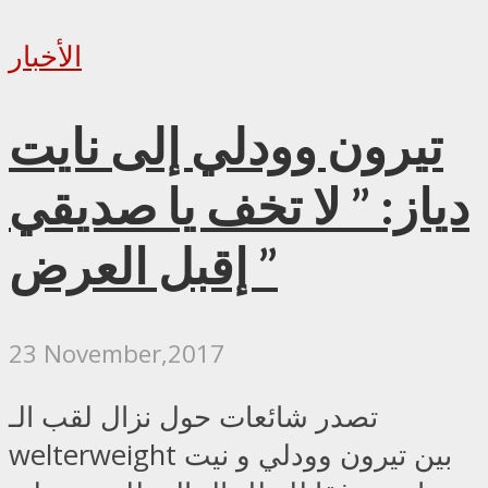
الأخبار
تيرون وودلي إلى نايت
دياز: ” لا تخف يا صديقي
” إقبل العرض
23 November,2017
تصدر شائعات حول نزال لقب الـ
welterweight بين تيرون وودلي و نيت