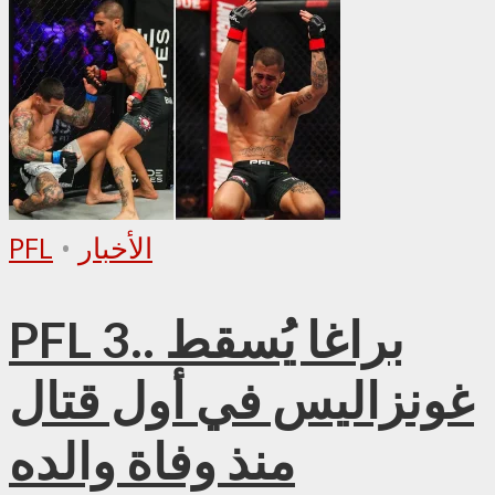
الأخبار
•
PFL
PFL 3.. براغا يُسقط
غونزاليس في أول قتال
منذ وفاة والده