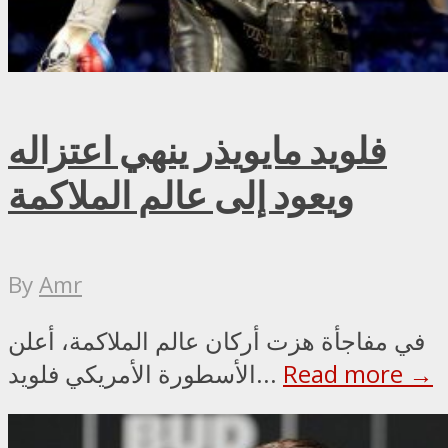
فلويد مايويذر ينهي اعتزاله
ويعود إلى عالم الملاكمة
By
Amr
في مفاجأة هزت أركان عالم الملاكمة، أعلن
Read more →
الأسطورة الأمريكي فلويد...