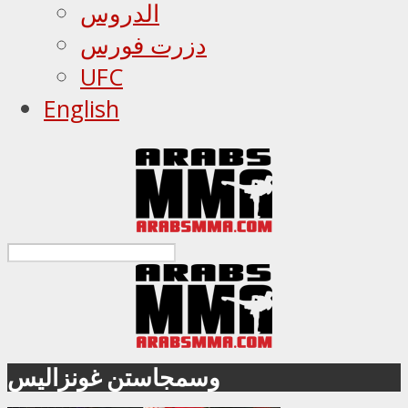
الدروس
دزرت فورس
UFC
English
وسمجاستن غونزاليس