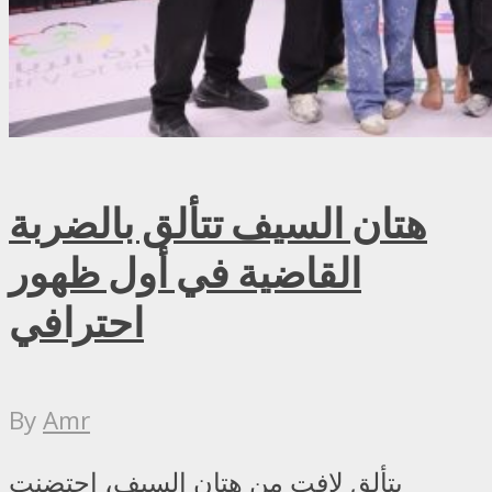
هتان السيف تتألق بالضربة
القاضية في أول ظهور
احترافي
By
Amr
بتألق لافت من هتان السيف، احتضنت