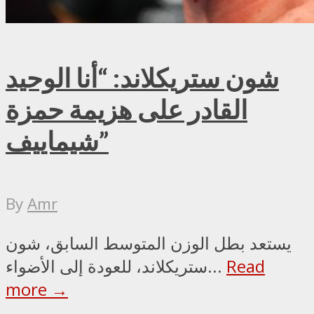
شون ستريكلاند: “أنا الوحيد
القادر على هزيمة حمزة
شيماييف”
By
Amr
يستعد بطل الوزن المتوسط السابق، شون
Read
ستريكلاند، للعودة إلى الأضواء...
more →