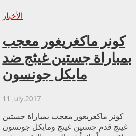
الأخبار
كونر ماكغريغور معجب
بمباراة جستين غيثج ضد
مايكل جونسون
11 July,2017
كونر ماكغريغور معجب بمباراة جستين
غيثج قدم جستين غيثج ومايكل جونسون