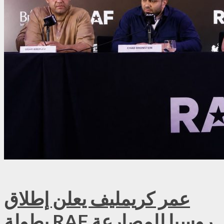
عمر كريمليف يعلن إطلاق
بطولة RAF روسيا للمصارعة