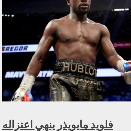
فلويد مايويذر ينهي اعتزاله