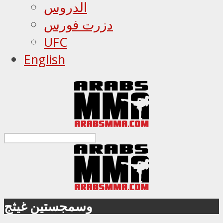
الدروس
دزرت فورس
UFC
English
وسمجستين غيثج