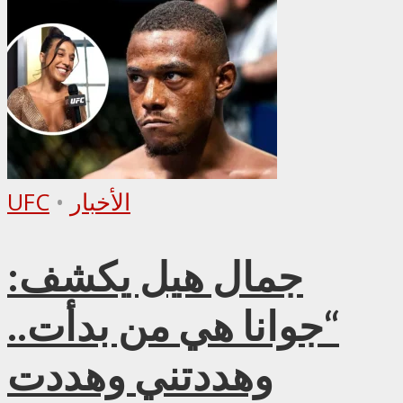
الأخبار
•
UFC
جمال هيل يكشف:
“جوانا هي من بدأت..
وهددتني وهددت