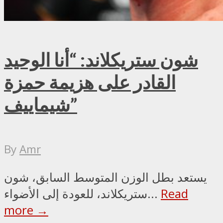
شون ستريكلاند: “أنا الوحيد
القادر على هزيمة حمزة
شيماييف”
By
Amr
يستعد بطل الوزن المتوسط السابق، شون
Read
ستريكلاند، للعودة إلى الأضواء...
more →