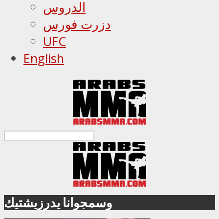
الدروس
دزرت فورس
UFC
English
وسمجوانا يدرزيشتيك