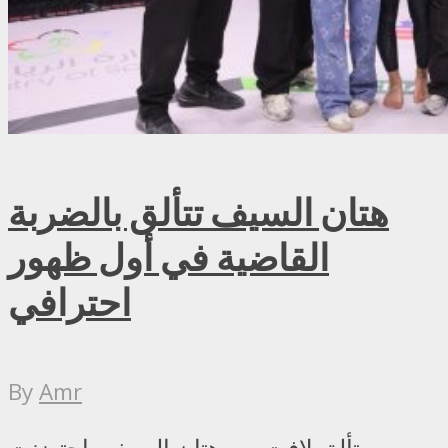
هتان السيف تتألق بالضربة
القاضية في أول ظهور
احترافي
By
Amr
بتألق لافت من هتان السيف، احتضنت