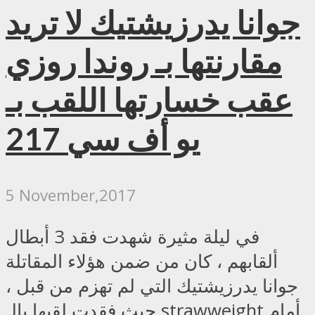
جوانا يدرزيشتيك لا تريد
مقارنتها بـ روندا روزي
عقب خسارتها اللقب بـ
يو أف سي 217
5 November,2017
في ليلة مثيرة شهدت فقد 3 أبطال
ألقابهم ، كان من ضمن هؤلاء المقاتلة
جوانا يدرزيشتيك التي لم تهزم من قبل ،
حيث فقدت لقبها بالـ strawweight أمام