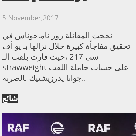
5 November,2017
نجحت المقاتلة روز ناماجوناس في
تحقيق مفاجأة كبيرة خلال نزالها بـ يو أف
سي 217 ،حيث فازت بلقب الـ
strawweight على حساب حاملة اللقب
جوانا يدرزيشتيك بالضربة...
شائع