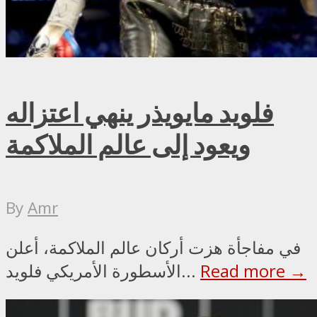
فلويد مايويذر ينهي اعتزاله
ويعود إلى عالم الملاكمة
By
Amr
في مفاجأة هزت أركان عالم الملاكمة، أعلن
Read more →
الأسطورة الأمريكي فلويد...