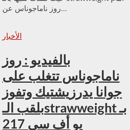
روز ناماجوناس عن...
الأخبار
بالفيديو : روز
ناماجوناس تتغلب على
جوانا يدرزيشتيك وتفوز
بلقب الـstrawweight بـ
يو أف سي 217