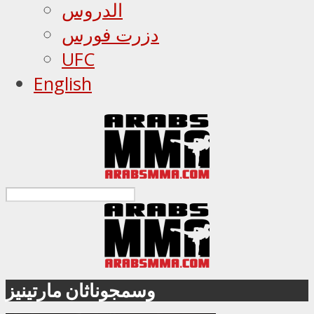
الدروس
دزرت فورس
UFC
English
وسمجوناثان مارتينيز