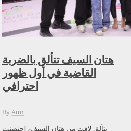
هتان السيف تتألق بالضربة
القاضية في أول ظهور
احترافي
By
Amr
بتألق لافت من هتان السيف، احتضنت