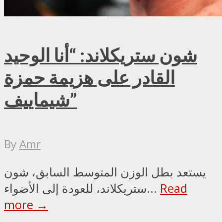
شون ستريكلاند: “أنا الوحيد
القادر على هزيمة حمزة
شيماييف”
By
Amr
يستعد بطل الوزن المتوسط السابق، شون
Read
ستريكلاند، للعودة إلى الأضواء...
more →