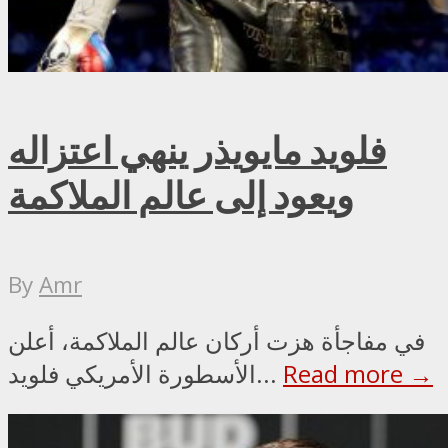
فلويد مايويذر ينهي اعتزاله
ويعود إلى عالم الملاكمة
By
Amr
في مفاجأة هزت أركان عالم الملاكمة، أعلن
Read more →
الأسطورة الأمريكي فلويد...