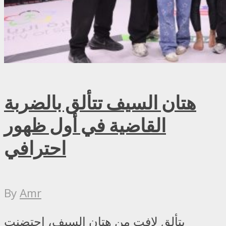
هتان السيف تتألق بالضربة
القاضية في أول ظهور
احترافي
By
Amr
بتألق لافت من هتان السيف، احتضنت