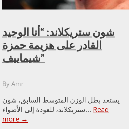
شون ستريكلاند: “أنا الوحيد
القادر على هزيمة حمزة
شيماييف”
By
Amr
يستعد بطل الوزن المتوسط السابق، شون
Read
ستريكلاند، للعودة إلى الأضواء...
more →