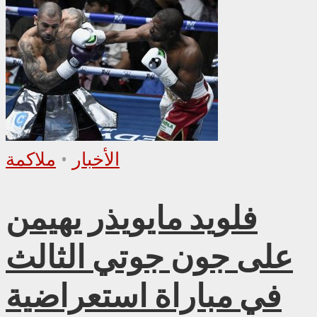
الأخبار
•
ملاكمة
فلويد مايويذر يهيمن
على جون جوتي الثالث
في مباراة استعراضية