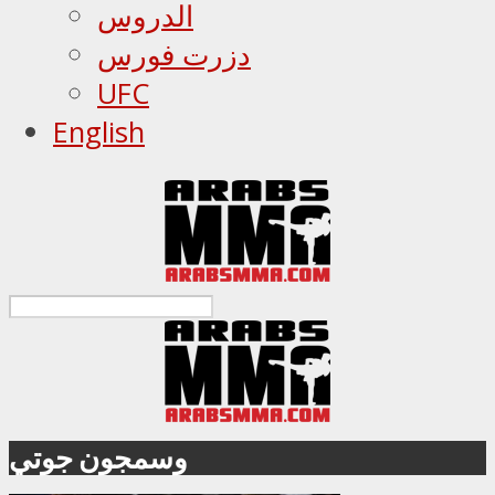
الدروس
دزرت فورس
UFC
English
وسمجون جوتي