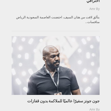
احترافي
Amr
By
بتألق لافت من هتان السيف، احتضنت العاصمة السعودية الرياض
منافسات...
جون جونز سفيرًا عالميًا للملاكمة بدون قفازات
Amr
By