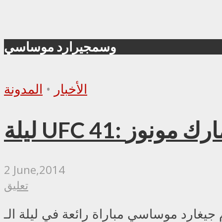
وسمجيرارد موساسي
الأخبار
•
المدونة
و مارك مونوز
2 June,2014
تعليق
ة رائعة في ليلة الـUFC 41،والتي جرت في برلين - ألمانيا، و بثّت