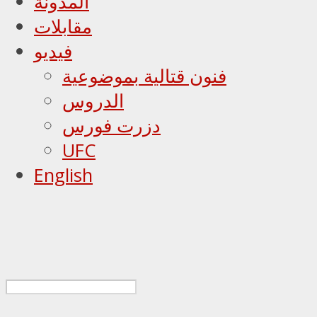
المدونة
مقابلات
فيديو
فنون قتالية بموضوعية
الدروس
دزرت فورس
UFC
English