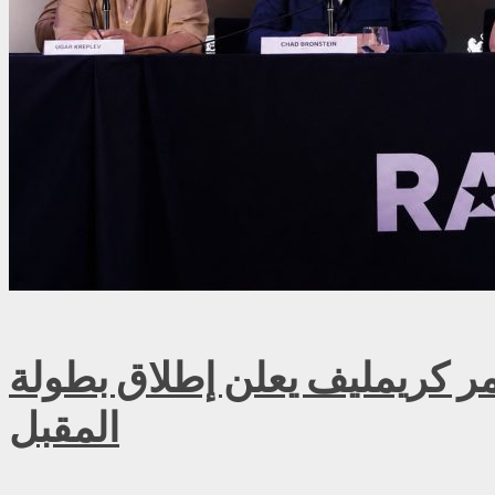
ريمليف يعلن إطلاق بطولة RAF روسيا للمصارعة الحرة الاحترافية في موسكو سبتمبر
المقبل