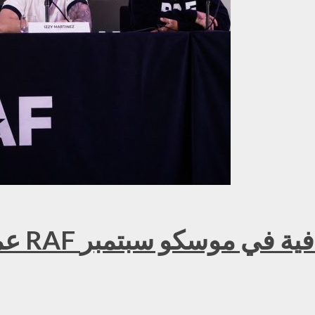
عمر ك