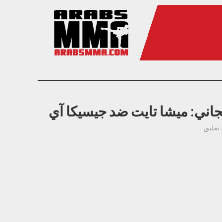
اني: ميشا تايت ضد جيسيكا آي
تعليق