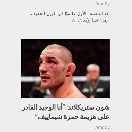
Amr
By
أكد المصنف الأول عالميًا في الوزن الخفيف،
أرمان تساروكيان، أن...
شون ستريكلاند: “أنا الوحيد القادر
على هزيمة حمزة شيماييف”
Amr
By