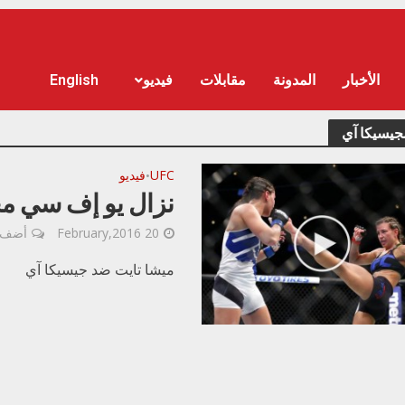
الأخبار
المدونة
مقابلات
فيديو
English
يسيكا آي
UFC
فيديو
•
نزال يو إف سي مج
20 February,2016
أضف 
ميشا تايت ضد جيسيكا آي