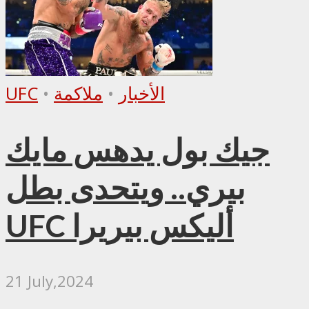
الأخبار
•
ملاكمة
•
UFC
جيك بول يدهس مايك
بيري.. ويتحدى بطل
UFC أليكس بيريرا
21 July,2024