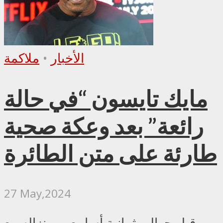
الأخبار
•
ملاكمة
مايك تايسون “في حالة
رائعة” بعد وعكة صحية
طارئة على متن الطائرة
27 May,2024
قبل حوالي ثمانية أسابيع من نزاله مع