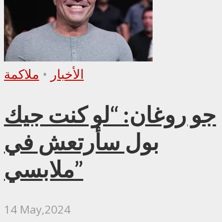
الأخبار
•
ملاكمة
جو روغان: “لو كنت جيك
بول سأرتعش في
ملابسي”
14 May,2024