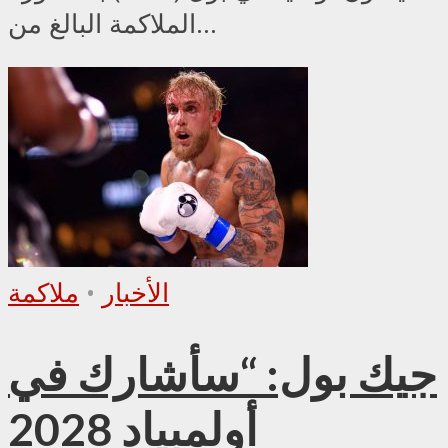
الملاكمة البالغ من...
الأخبار
•
ملاكمة
جيك بول: “سأشارك في
أولمبياد 2028