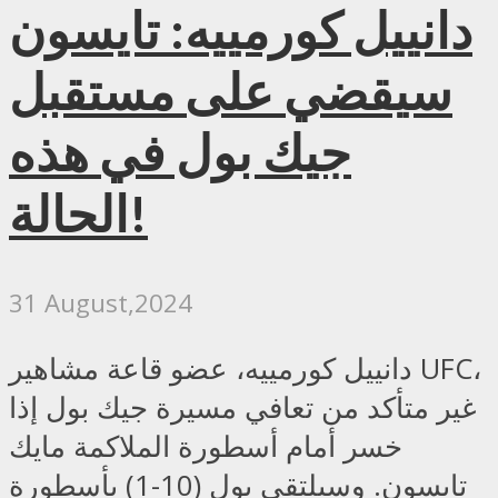
دانييل كورمييه: تايسون
سيقضي على مستقبل
جيك بول في هذه
الحالة!
31 August,2024
دانييل كورمييه، عضو قاعة مشاهير UFC،
غير متأكد من تعافي مسيرة جيك بول إذا
خسر أمام أسطورة الملاكمة مايك
تايسون. وسيلتقي بول (10-1) بأسطورة