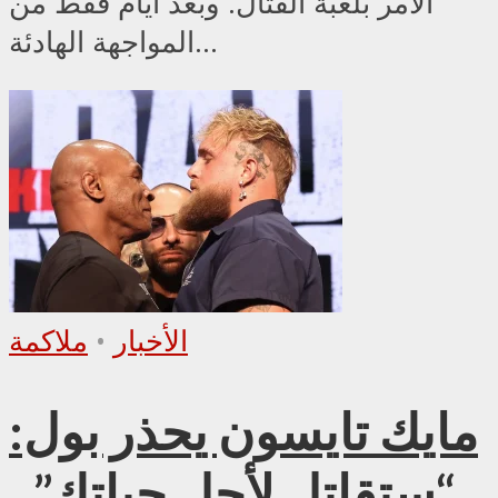
الأمر بلعبة القتال. وبعد أيام فقط من
المواجهة الهادئة...
الأخبار
•
ملاكمة
مايك تايسون يحذر بول:
“ستقاتل لأجل حياتك”..