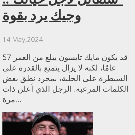
وجيك يرد بقوة
14 May,2024
قد يكون مايك تايسون يبلغ من العمر 57
عامًا، لكنه لا يزال يتمتع بالقدرة على
السيطرة على الحلبة، بمجرد نطق بعض
الكلمات المرعبة. الرجل الذي أعلن ذات
مرة...