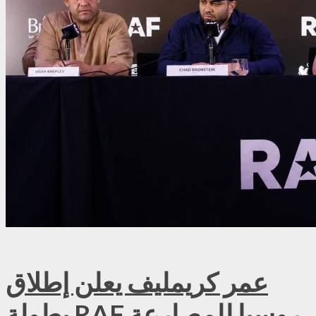
عمر كريمليف يعلن إطلاق
بطولة RAF روسيا للمصارعة