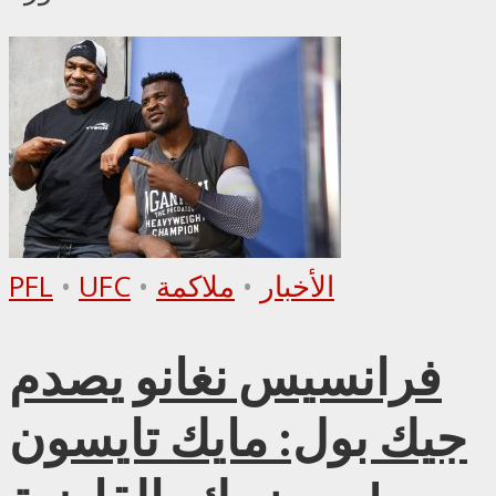
الأخبار
•
ملاكمة
•
UFC
•
PFL
فرانسيس نغانو يصدم
جيك بول: مايك تايسون