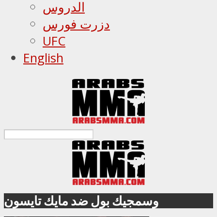
الدروس
دزرت فورس
UFC
English
وسمجيك بول ضد مايك تايسون