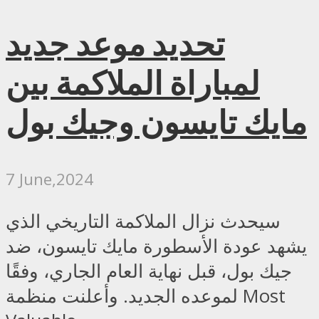
تحديد موعد جديد
لمباراة الملاكمة بين
مايك تايسون وجيك بول
7 June,2024
سيحدث نزال الملاكمة التاريخي الذي
يشهد عودة الأسطورة مايك تايسون، ضد
جيك بول، قبل نهاية العام الجاري، وفقًا
لموعده الجديد. وأعلنت منظمة Most