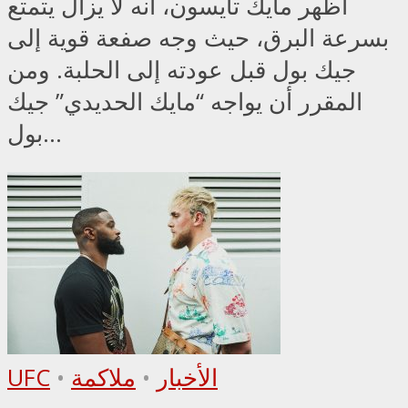
أظهر مايك تايسون، أنه لا يزال يتمتع
بسرعة البرق، حيث وجه صفعة قوية إلى
جيك بول قبل عودته إلى الحلبة. ومن
المقرر أن يواجه “مايك الحديدي” جيك
بول...
الأخبار
•
ملاكمة
•
UFC