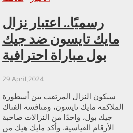
رسميًا.. اعتبار نزال
مايك تايسون ضد جيك
بول مباراة احترافية
29 April,2024
سيكون النزال المرتقب بين أسطورة
الملاكمة مايك تايسون، ومنافسه الفتاك
جيك بول، واحدًا من النزالات صاحبة
الأرقام القياسية. وأكد مايك هيك من