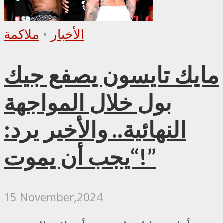
الأخبار
•
ملاكمة
مايك تايسون يصفع جيك
بول خلال المواجهة
النهائية.. والأخير يرد:
“يجب أن يموت!”
15 November,2024