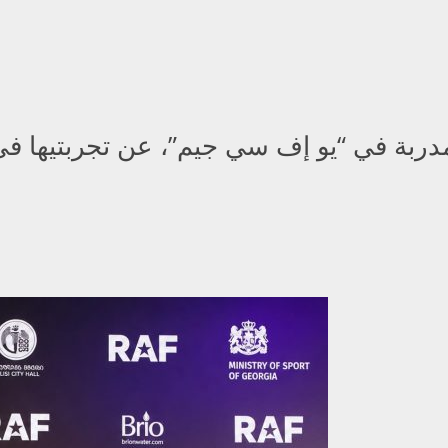
مدربة في “يو إف سي جيم”، عن تجربتيها في 