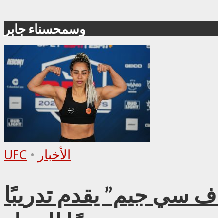
وسمحسناء جابر
الأخبار
•
UFC
أف سي جيم” يقدم تدريبًا