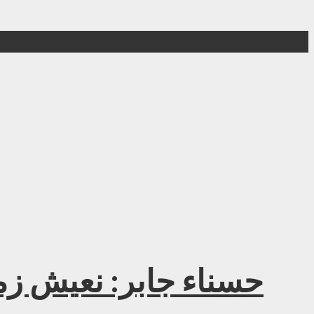
حسناء جابر: نعيش زمن