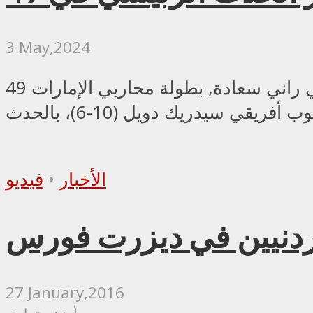
3 May,2024
يتصدر المقاتل الفلسطيني راني سعادة, بطولة محاربي الإمارات 49 UAE Warriors في 17 مايو المقبل. ويلتقي سعادة (13-4)،
الأخبار
•
فيديو
أردنيين في ديزرت فورس
27 January,2016