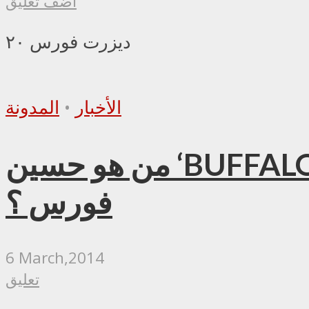
أضف تعليق
ديزرت فورس ٢٠
الأخبار
•
المدونة
من هو حسين ‘BUFFALO’ سالم الذي ظهر فجأةً على ساحة الدزرت
فورس ؟
6 March,2014
تعليق