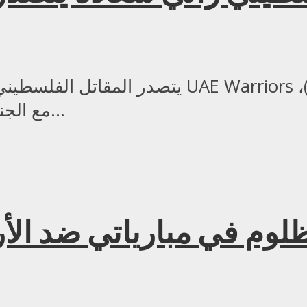
مع الجنوب أفريقي سيدريك دويل (10-6)، بالحدث...
ظلوم في مبارياتي ضد ال