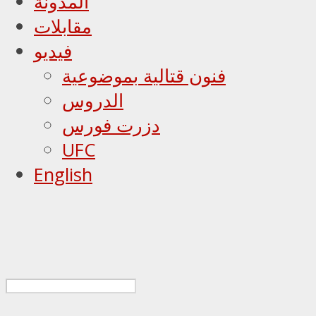
المدونة
مقابلات
فيديو
فنون قتالية بموضوعية
الدروس
دزرت فورس
UFC
English