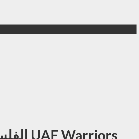
الفلسطيني راني سعادة يتصدر الحدث الرئيسي في 49 UAE Warriors