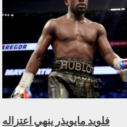
فلويد مايويذر ينهي اعتزاله