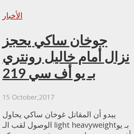
الأخبار
جوخان ساكي يحجز
نزال أمام خاليل رونتري
بـ يو أف سي 219
15 October,2017
يبدو أن المقاتل غوخان ساكي يحاول
الوصول لقب الـ light heavyweightبـ يو