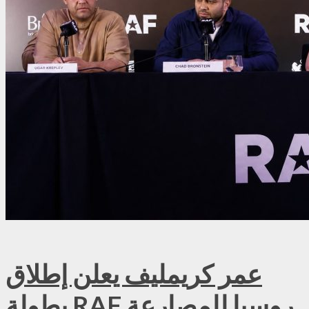
عمر كريمليف يعلن إطلاق
بطولة RAF روسيا للمصارعة