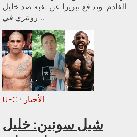
القادم. ويدافع بيريرا عن لقبه ضد خليل
رونتري في...
الأخبار
•
UFC
شيل سونين: خليل