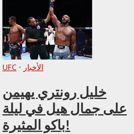
الأخبار
•
UFC
خليل رونتري يهيمن
على جمال هيل في ليلة
باكو المثيرة!