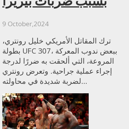
بسبب ضربات بيريرا
9 October,2024
ترك المقاتل الأمريكي خليل رونتري،
بطولة UFC 307، ببعض ندوب المعركة
المروعة، التي ألحقت به ضررًا لدرجة
إجراء عملية جراحية. وتعرض رونتري
لضربة شديدة في محاولته...