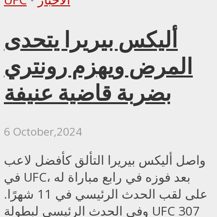
أليكس بيريرا يتحدى
المرض ويهزم رونتري
بضربة قاضية عنيفة
6 October,2024
واصل أليكس بيريرا التألق كأفضل لاعب
في UFC، بعد فوزه في رابع مباراة له
على لقب الحدث الرئيسي في 11 شهرًا.
وفي الحدث الرئيسي لبطولة UFC 307