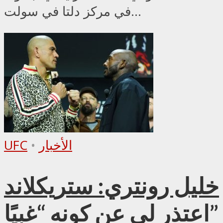
في مركز دلتا في سولت...
الأخبار
•
UFC
خليل رونتري: ستريكلاند
اعتذر لي عن كونه “غبيًا”