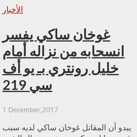
الأخبار
غوخان ساكي يفسر
انسحابه من نزاله أمام
خليل رونتري بـ يو أف
سي 219
1 December,2017
يبدو أن المقاتل غوخان ساكي لديه سبب