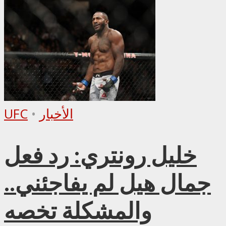
الأخبار
•
UFC
خليل رونتري: رد فعل
جمال هيل لم يفاجئني..
والمشكلة تخصه