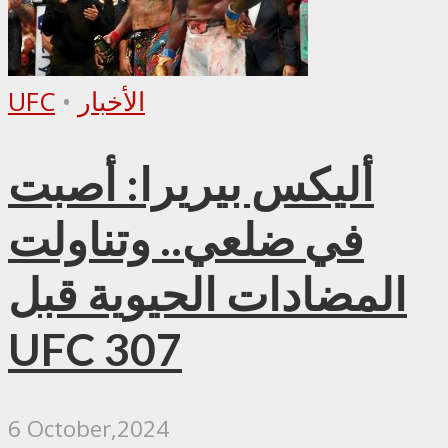
الأخبار
•
UFC
أليكس بيريرا: أصبت
في ضلعي.. وتناولت
المضادات الحيوية قبل
UFC 307
6 October,2024