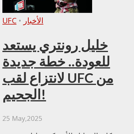
الأخبار
•
UFC
خليل رونتري يستعد
للعودة.. خطة جديدة
لانتزاع لقب UFC من
الجحيم!
25 May,2025