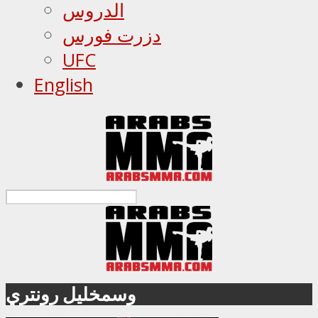
الدروس
دزرت فورس
UFC
English
وسمخليل رونتري