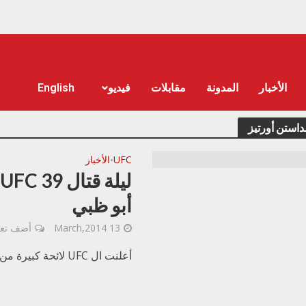
الأخبار
المدونة
مقابلات
فيديو
English
استن أورتيز
UFC
الأخبار
•
أبو ظبي
13 March,2014
أضف تعل
أعلنت ال UFC لائحة كبيرة من المعارك للعودة في الربيع إلى منطقة الشرق الأوسط.