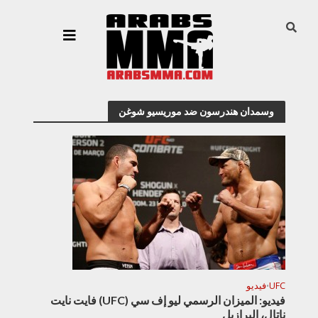
وسمدان هندرسون ضد موريسيو شوغن
UFC
فيديو
•
فيديو: الميزان الرسمي ليو إف سي (UFC) فايت نايت
ناتال، البرازيل