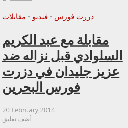
دزرت فورس
•
فيديو
•
مقابلات
مقابلة مع عبد الكريم
السلوادي قبل نزاله ضد
عزيز جليدان في دزرت
فورس البحرين
20 February,2014
أضف تعليق