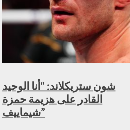
شون ستريكلاند: “أنا الوحيد
القادر على هزيمة حمزة
شيماييف”