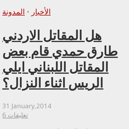
الأخبار
•
المدونة
هل المقاتل الاردني
طارق حمدي قام بعض
المقاتل اللبناني ايلي
الريس اثناء النزال؟
31 January,2014
6 تعليقات