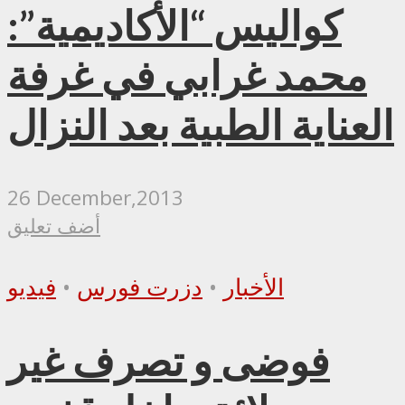
كواليس “الأكاديمية”:
محمد غرابي في غرفة
العناية الطبية بعد النزال
26 December,2013
أضف تعليق
الأخبار
•
دزرت فورس
•
فيديو
فوضى و تصرف غير