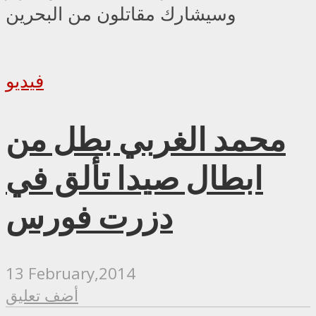
وسيشارك مقاتلون من البحرين
فيديو
محمد الغربي بطل من
ابطال صيدا تألق في
دزرت فورس
13 February,2014
أضف تعليق