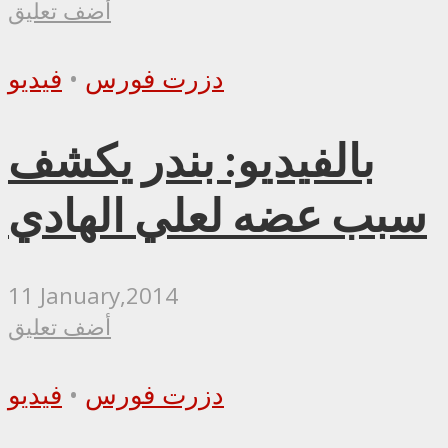
أضف تعليق
دزرت فورس
•
فيديو
بالفيديو: بندر يكشف
سبب عضه لعلي الهادي
11 January,2014
أضف تعليق
دزرت فورس
•
فيديو