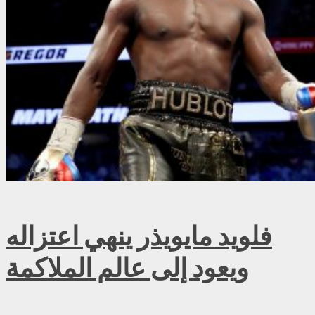
فلويد مايويذر ينهي اعتزاله
ويعود إلى عالم الملاكمة