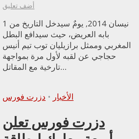
أضف تعليق
1 نيسان 2014, يومٌ سيدخل التاريخ من
بابه العريض، حيث سيدافع البطل
المغربي وممثل برازيليان توب تيم أنيس
حجاجي عن لقبه لأول مرة بمواجهة
تارخية مع المقاتل...
الأخبار
•
دزرت فورس
دزرت فورس تعلن