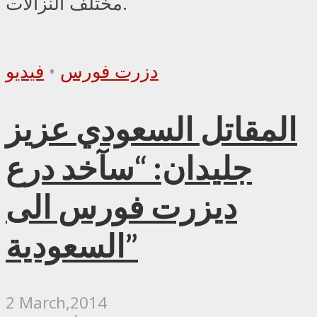
مختلف النزالات.
دزرت فورس
•
فيديو
المقاتل السعودي عزيز
جليدان: “سآخد درع
ديزرت فورس الى
السعودية”
2 March,2014