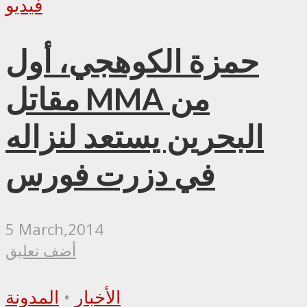
فيديو
حمزة الكوهجي، أول
مقاتل MMA من
البحرين يستعد لنزاله
في دزرت فورس
5 March,2014
أضف تعليق
الأخبار
•
المدونة