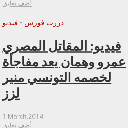
أضف تعليق
دزرت فورس
•
فيديو
فيديو: المقاتل المصري
عمرو وهمان يعد مفاجأة
لخصمه التونسي منير
لزز
1 March,2014
أضف تعليق