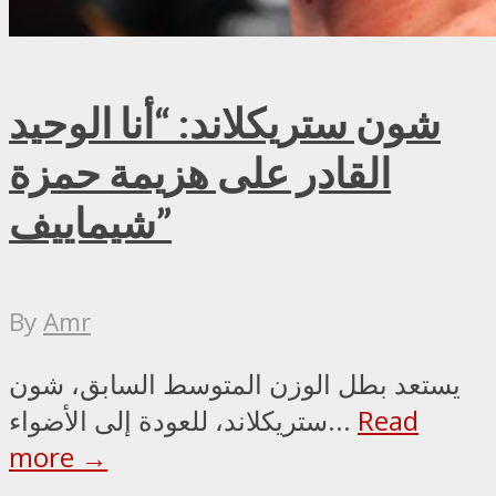
شون ستريكلاند: “أنا الوحيد
القادر على هزيمة حمزة
شيماييف”
By
Amr
يستعد بطل الوزن المتوسط السابق، شون
Read
ستريكلاند، للعودة إلى الأضواء...
more →