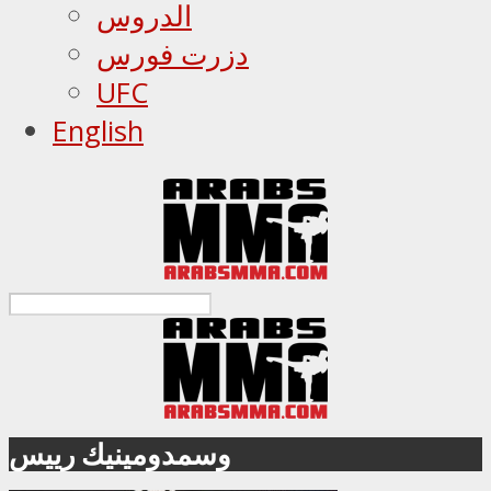
الدروس
دزرت فورس
UFC
English
وسمدومينيك رييس