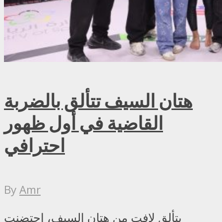
هتان السيف تتألق بالضربة
القاضية في أول ظهور
احترافي
By
Amr
بتألق لافت من هتان السيف، احتضنت