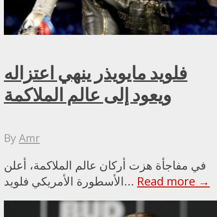
فلويد مايويذر ينهي اعتزاله
ويعود إلى عالم الملاكمة
By
Amr
في مفاجأة هزت أركان عالم الملاكمة، أعلن
Read more →
الأسطورة الأمريكي فلويد...