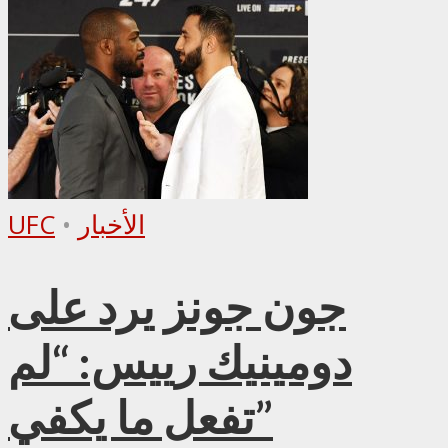
الأخبار
•
UFC
جون جونز يرد على
دومينيك رييس: “لم
تفعل ما يكفي”