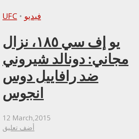
فيديو
•
UFC
يو إف سي ١٨٥، نزال
مجاني: دونالد شيروني
ضد رافاييل دوس
انجوس
12 March,2015
أضف تعليق