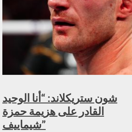
شون ستريكلاند: “أنا الوحيد
القادر على هزيمة حمزة
شيماييف”