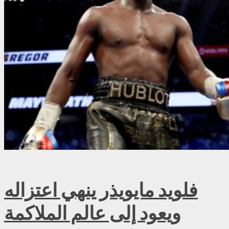
فلويد مايويذر ينهي اعتزاله
ويعود إلى عالم الملاكمة