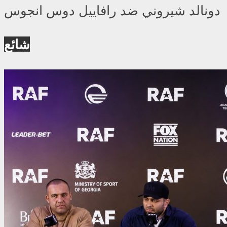
دونالد شيروني ضد رافاييل دوس انجوس
شائع