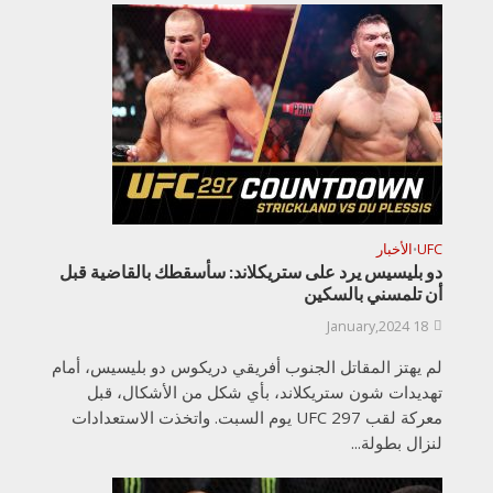
UFC
الأخبار
•
دو بليسيس يرد على ستريكلاند: سأسقطك بالقاضية قبل
أن تلمسني بالسكين
18 January,2024
لم يهتز المقاتل الجنوب أفريقي دريكوس دو بليسيس، أمام
تهديدات شون ستريكلاند، بأي شكل من الأشكال، قبل
معركة لقب UFC 297 يوم السبت. واتخذت الاستعدادات
لنزال بطولة...