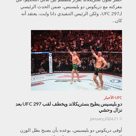
معركته مع دريكوس دو بليسيس، ضمن الحدث الرئيسي
لـUFC 297، ولكن الرئيس التنفيذي دانا وايت، يعتقد أنه
كان...
UFC
الأخبار
•
دو بليسيس يطيح بستريكلاند ويخطف لقب UFC 297 بعد
نزال وحشي
21 January,2024
أوفى دريكوس دو بليسيس، بوعده بأن يصبح بطل الوزن