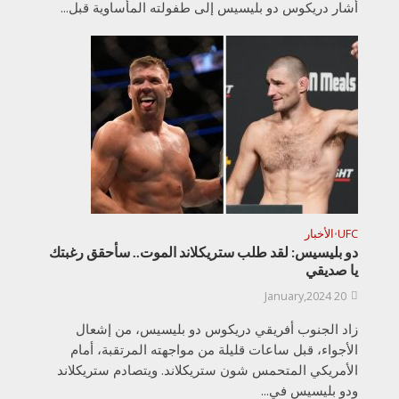
أشار دريكوس دو بليسيس إلى طفولته المأساوية قبل...
UFC
الأخبار
•
دو بليسيس: لقد طلب ستريكلاند الموت.. سأحقق رغبتك
يا صديقي
20 January,2024
زاد الجنوب أفريقي دريكوس دو بليسيس، من إشعال
الأجواء، قبل ساعات قليلة من مواجهته المرتقبة، أمام
الأمريكي المتحمس شون ستريكلاند. ويتصادم ستريكلاند
ودو بليسيس في...