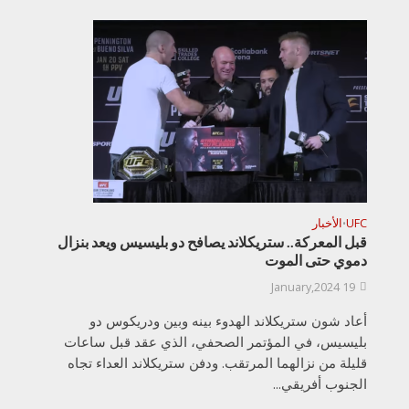
UFC
الأخبار
•
قبل المعركة.. ستريكلاند يصافح دو بليسيس ويعد بنزال
دموي حتى الموت
19 January,2024
أعاد شون ستريكلاند الهدوء بينه وبين ودريكوس دو
بليسيس، في المؤتمر الصحفي، الذي عقد قبل ساعات
قليلة من نزالهما المرتقب. ودفن ستريكلاند العداء تجاه
الجنوب أفريقي...