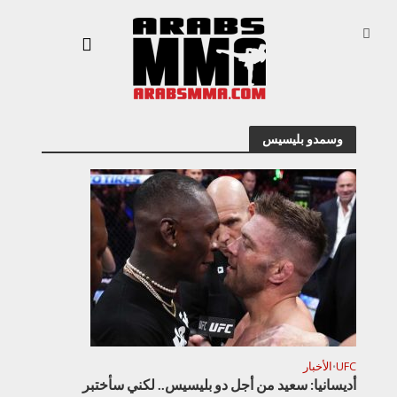
وسمدو بليسيس
UFC
الأخبار
•
أديسانيا: سعيد من أجل دو بليسيس.. لكني سأختبر