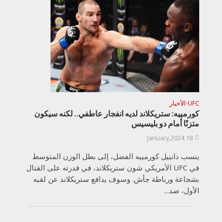
UFC
الأخبار
•
كورمييه: ستريكلاند لديه انفجار عاطفي.. لكنه سيكون
متزنًا أمام دو بليسيس
18 January,2024
ينسب دانييل كورمييه الفضل، إلى بطل الوزن المتوسط
في UFC الأمريكي شون ستريكلاند، في قدرته على القتال
بشجاعة ورباطة جأش. وسوف يدافع ستريكلاند عن لقبه
الأول، ضد...