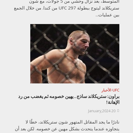
المتوسط، بعد نزال وحشي من 5 جولات، مع شون
ستريكلاند ليتوج ببطولة UFC 297 من كندا. من خلال الجمع
بين عمليات...
UFC
الأخبار
•
براون: ستريكلاند ساذج.. يهين خصومه ثم يغضب من رد
الإهانة!
20 January,2024
نادرًا ما يجد المقاتل المتهور شون ستريكلاند، خطًا لا
يتجاوزه عندما يتحدث بشكل مهين عن خصومه. لكن بعد أن