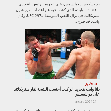
رد دريكوس دو بليسيس، على تصريح الرئيس التنفيذي
لـUFC دانا وايت، الذي كشف فيه عن اعتقاده بفوز شون
ستريكلاند، في نزال اللقب المتوسط لـUFC 297. وكان
وايت، قد صرح...
UFC
الأخبار
•
دانا وايت يفجرها: لو كنت أحتسب النتيجة لفاز ستريكلاند
على دو بليسيس
21 January,2024
خسر شون ستريكلاند بقرار منقسم بين ثلاثي التحكيم، في