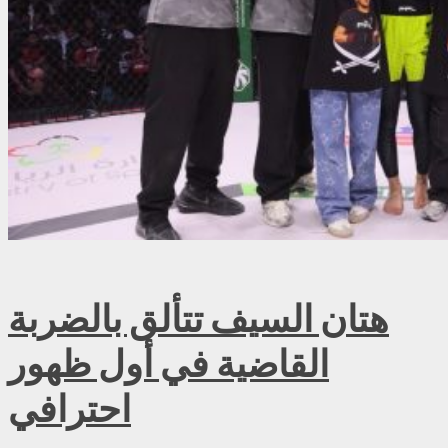
هتان السيف تتألق بالضربة
القاضية في أول ظهور
احترافي