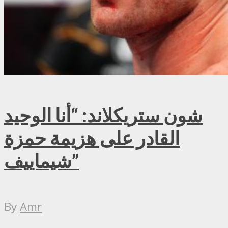
شون ستريكلاند: “أنا الوحيد
القادر على هزيمة حمزة
شيماييف”
By
Amr