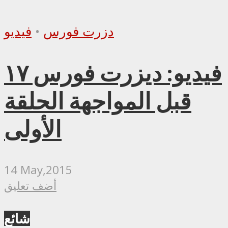
دزرت فورس
•
فيديو
فيديو: ديزرت فورس ١٧
قبل المواجهة الحلقة
الأولى
14 May,2015
أضف تعليق
شائع