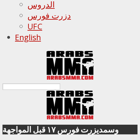
الدروس
دزرت فورس
UFC
English
وسمديزرت فورس ١٧ قبل المواجهة