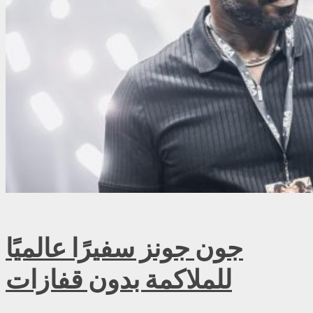
جون جونز سفيرًا عالميًا
للملاكمة بدون قفازات