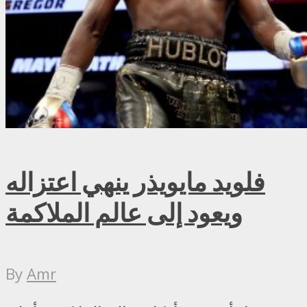
فلويد مايويذر ينهي اعتزاله
ويعود إلى عالم الملاكمة
By
Amr