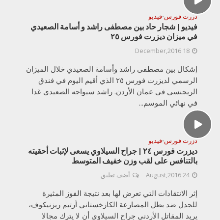
دزرت فورس
فيديو
•
فيديو | شجار حاد بين مصطفى راشد و أسامة الصعيدي
في ميزان ديزرت فورس ٢٥
18 December,2016
إشكال بين مصطفى راشد وأسامة الصعيدي خلال الميزان
الرسمي لديزرت فورس ٢٥ الذي أقيم اليوم في فندق
الريجنسي في عمان الأردن. راشد سيواجه الصعيدي غدا
في نهائي الموسم...
دزرت فورس
فيديو
•
ديزرت فورس ٢٤ | جراح السيلاوي يسعى لإثبات أحقيته
بالتنافس على لقب وزن خفيف المتوسط
24 August,2016
أضف تعليق
إثر الانتقادات التي تعرض لها بعد نتيجة الفوز المثيرة
للجدل ضد بطل المصارعة الكازخستاني أرتيم ريزنيكوف،
يريد المقاتل الأردني جراح السيلاوي أن لا يترك مجالا