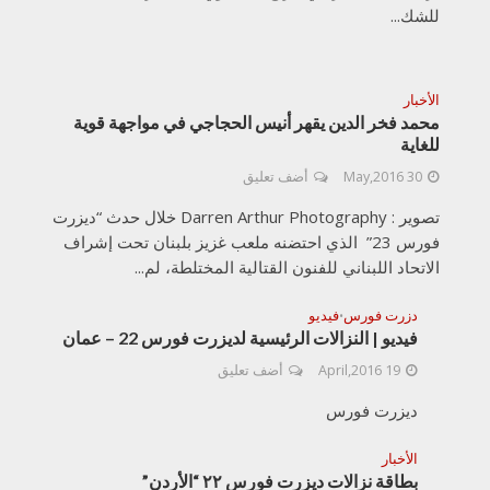
للشك...
الأخبار
محمد فخر الدين يقهر أنيس الحجاجي في مواجهة قوية
للغاية
30 May,2016
أضف تعليق
تصوير : Darren Arthur Photography خلال حدث “ديزرت
فورس 23” الذي احتضنه ملعب غزيز بلبنان تحت إشراف
الاتحاد اللبناني للفنون القتالية المختلطة، لم...
دزرت فورس
فيديو
•
فيديو | النزالات الرئيسية لديزرت فورس 22 – عمان
19 April,2016
أضف تعليق
ديزرت فورس
الأخبار
بطاقة نزالات ديزرت فورس ٢٢ “الأردن”