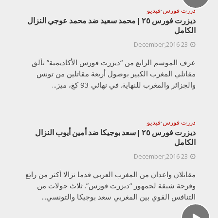
دزرت فورس
فيديو
•
ديزرت فورس ٢٥ | محمد سعيد ضد محمد عوجي النزال
الكامل
23 December,2016
عرف الموسم الرابع من “ديزرت فورس الأكاديمية” تألق
مقاتلي المغرب الكبير بوصول أربعة مقاتلين من تونس
والجزائر والمغرب للنهاية. في نهائي 93 كغ، ميز...
دزرت فورس
فيديو
•
ديزرت فورس ٢٥ | سعد بوجيكا ضد أمين أيوب النزال
الكامل
23 December,2016
مقاتلان واعدان من المغرب العربي قدما نزالا أكثر من رائع
وفرجة شيقة لجمهور “ديزرت فورس”. ثلاث جولات من
التنافس القوي بين المغربي سعد بوجيكا والتونسي...