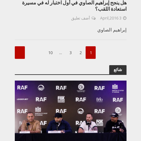
هل ينجح إبراهيم الصاوي في أول اختبار له في مسيرة
استعادة اللقب؟
3 April,2016
أضف تعليق
إبراهيم الصاوي
10
…
3
2
1
شائع