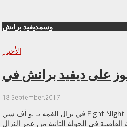
وسمديفيد برانش
الأخبار
18 September,2017
في نزال القمة بـ يو أف سي Fight Night 116 تغلب لوك روكهولد بطل الـ middleweight السابق على ديفيد برانش بالضربة