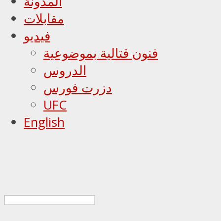
المدونة
مقابلات
فيديو
فنون قتالية بموضوعية
الدروس
دزرت فورس
UFC
English