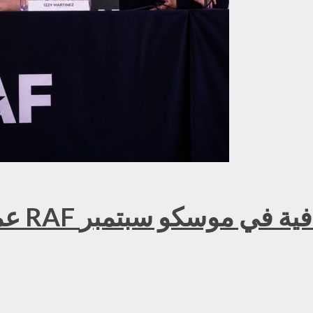
عمر ك