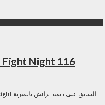
بالفيديو .. لوك روكهولد يفوز على ديفيد برانش في Fight Night 116