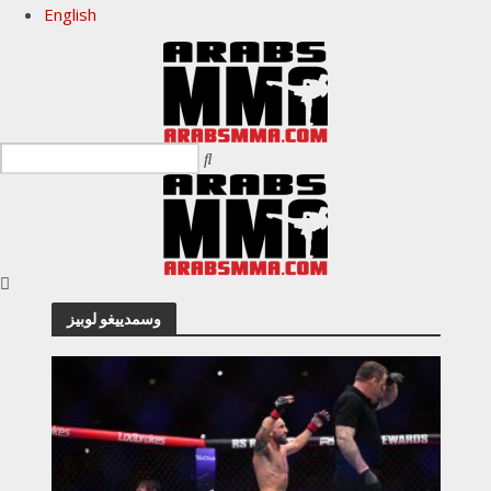
English
وسمدييغو لوبيز