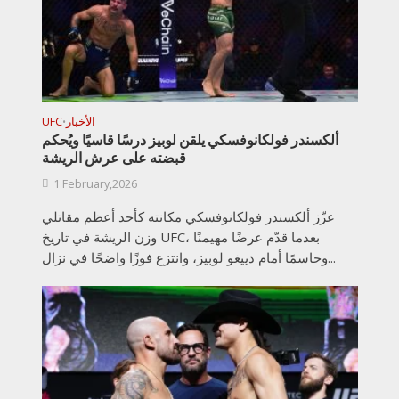
الأخبار
UFC
•
ألكسندر فولكانوفسكي يلقن لوبيز درسًا قاسيًا ويُحكم
قبضته على عرش الريشة
1 February,2026
عزّز ألكسندر فولكانوفسكي مكانته كأحد أعظم مقاتلي
وزن الريشة في تاريخ UFC، بعدما قدّم عرضًا مهيمنًا
وحاسمًا أمام دييغو لوبيز، وانتزع فوزًا واضحًا في نزال...