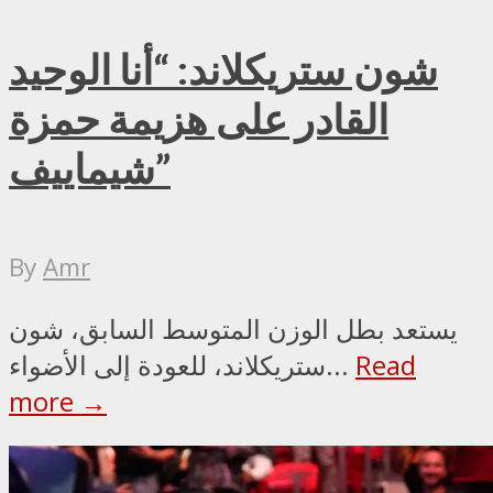
شون ستريكلاند: “أنا الوحيد
القادر على هزيمة حمزة
شيماييف”
By
Amr
يستعد بطل الوزن المتوسط السابق، شون
Read
ستريكلاند، للعودة إلى الأضواء...
more →