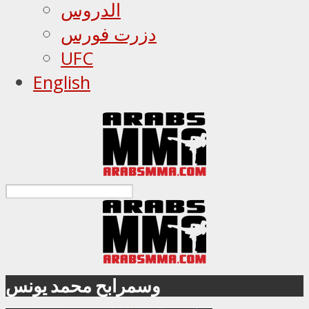
الدروس
دزرت فورس
UFC
English
وسمرابح محمد يونس