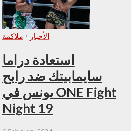
الأخبار
•
ملاكمة
استعادة دراما
سايمابيتك ضد رابح
يونس في ONE Fight
Night 19