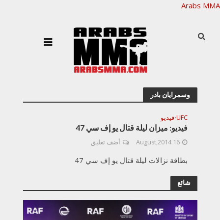
Arabs MMA
وسمرايان بادر
UFC
فيديو
•
فيديو: ميزان ليلة قتال يو إف سي 47
16 August,2014
أضف تعليق
بطاقة نزالات ليلة قتال يو إف سي 47
شائع