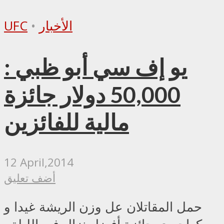
الأخبار
•
UFC
يو إف سي أبو ظبي :
50,000 دولار جائزة
مالية للفائزين
12 April,2014
أضف تعليق
حمل المقاتلان عل وزن الريشة غيدا و