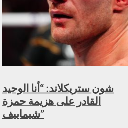
شون ستريكلاند: “أنا الوحيد
القادر على هزيمة حمزة
شيماييف”