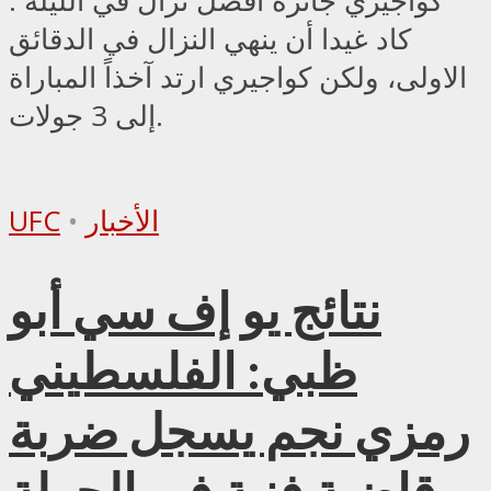
كواجيري جائزة أفضل نزال في الليلة .
كاد غيدا أن ينهي النزال في الدقائق
الاولى، ولكن كواجيري ارتد آخذاً المباراة
إلى 3 جولات.
الأخبار
•
UFC
نتائج يو إف سي أبو
ظبي: الفلسطيني
رمزي نجم يسجل ضربة