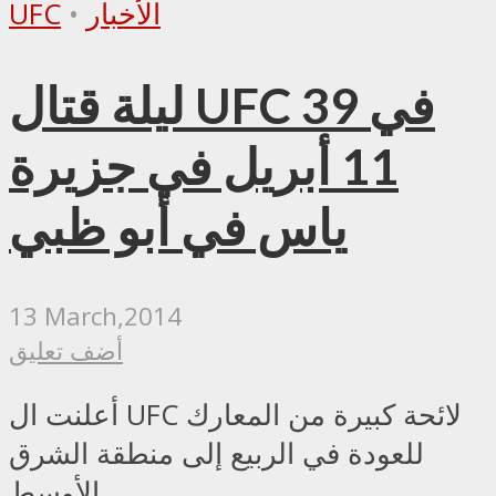
الأخبار
•
UFC
ليلة قتال UFC 39 في
11 أبريل في جزيرة
ياس في أبو ظبي
13 March,2014
أضف تعليق
أعلنت ال UFC لائحة كبيرة من المعارك
للعودة في الربيع إلى منطقة الشرق
الأوسط.