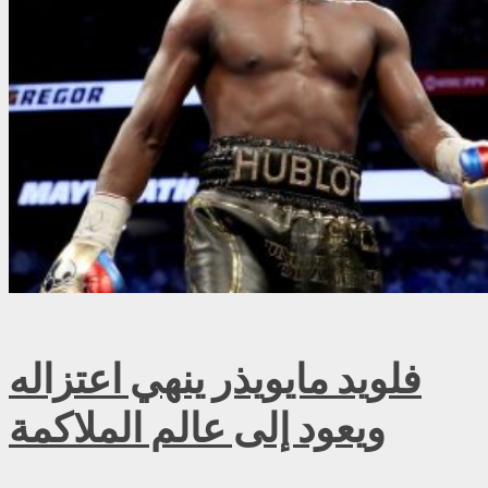
فلويد مايويذر ينهي اعتزاله
ويعود إلى عالم الملاكمة