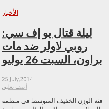
الأخبار
ليلة قتال يو إف سي:
روبي لاولر ضد مات
براون، السبت 26 يوليو
25 July,2014
أضف تعليق
فئة الوزن الخفيف المتوسط في منظمة