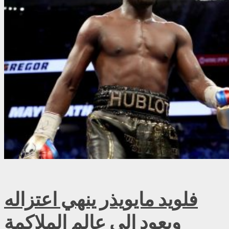
فلويد مايويذر ينهي اعتزاله
ويعود إلى عالم الملاكمة