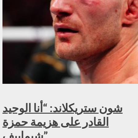
شون ستريكلاند: “أنا الوحيد
القادر على هزيمة حمزة
شيماييف”