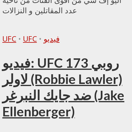
اليو إف سي من اقوى الفئات من ناحية
عدد المقاتلين و النزالات
فيديو
•
UFC
•
UFC
فيديو: UFC 173 روبي
لاولر (Robbie Lawler)
ضد جايك النبرغر (Jake
Ellenberger)