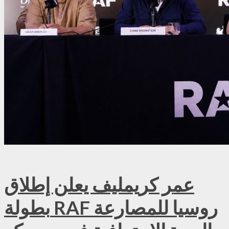
عمر كريمليف يعلن إطلاق
بطولة RAF روسيا للمصارعة