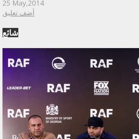
25 May,2014
أضف تعليق
شائع