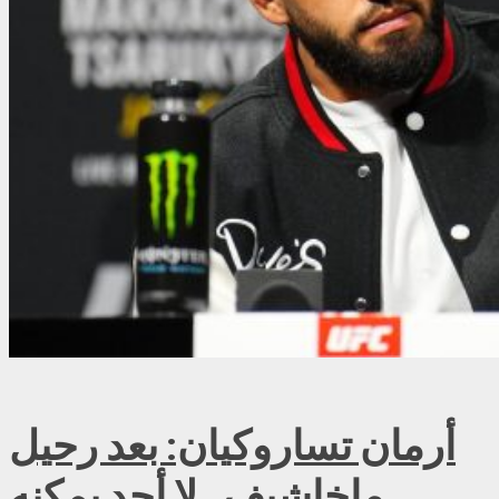
أرمان تساروكيان: بعد رحيل
ماخاشيف.. لا أحد يمكنه