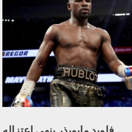
فلويد مايويذر ينهي اعتزاله