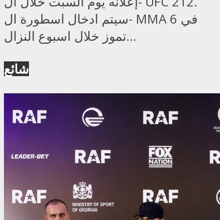
إعلانه يوم السبت خلال ال- UFC 212.
سيتم ادخال اسطورة ال- MMA في 6
تموز خلال اسبوع النزال...
شائع