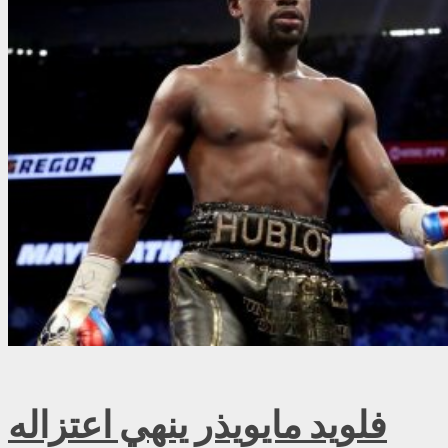
فلويد مايويذر ينهي اعتزاله