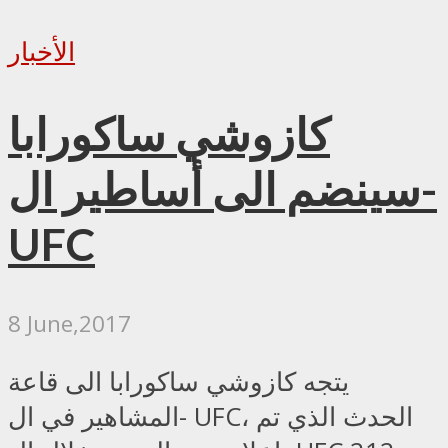
الأخبار
كازوشي ساكورابا
سينضم الى أساطير ال-
UFC
8 June,2017
يتجه كازوشي ساكورابا الى قاعة
المشاهير في ال- UFC، الحدث الذي تم