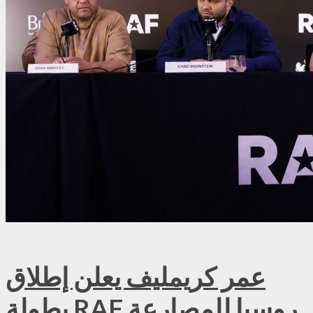
عمر كريمليف يعلن إطلاق
بطولة RAF روسيا للمصارعة