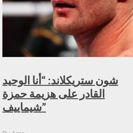
شون ستريكلاند: “أنا الوحيد
القادر على هزيمة حمزة
شيماييف”