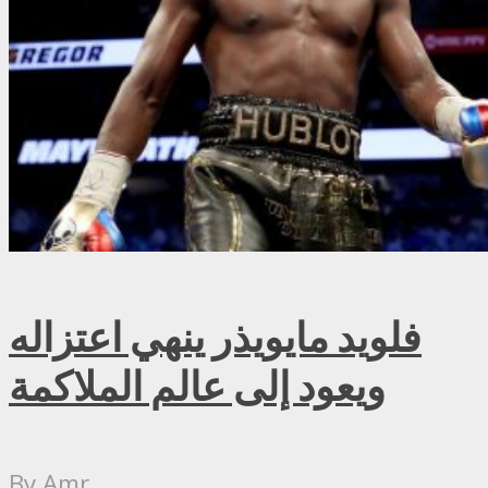
فلويد مايويذر ينهي اعتزاله
ويعود إلى عالم الملاكمة
By
Amr