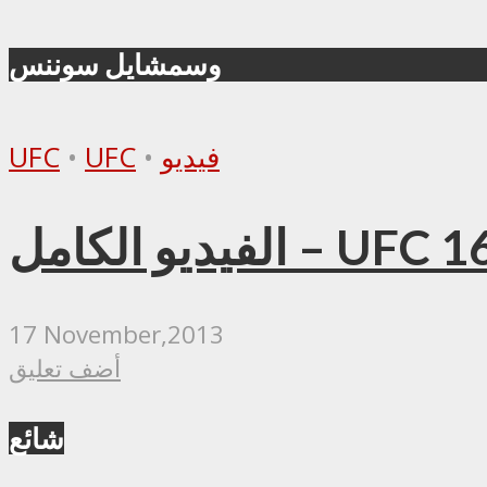
وسمشايل سوننس
فيديو
•
UFC
•
UFC
17 November,2013
أضف تعليق
شائع