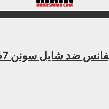
مل – UFC 167 رشاد إيفانس ضد شايل سونن