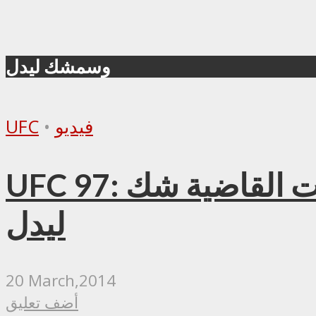
وسمشك ليدل
فيديو
•
UFC
UFC 97: موريسيو “شوغن” روا يفوز على أسطورة الضربات القاضية شك
ليدل
20 March,2014
أضف تعليق