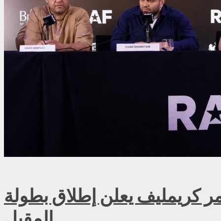
ريمليف يعلن إطلاق بطولة RAF روسيا للمصارعة الحرة الاحترافية في موسكو سبتمبر
المقبل