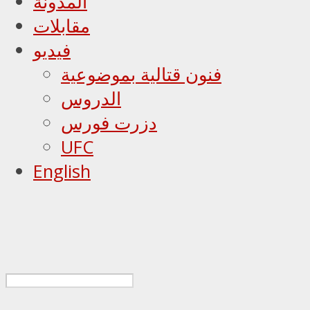
المدونة
مقابلات
فيديو
فنون قتالية بموضوعية
الدروس
دزرت فورس
UFC
English