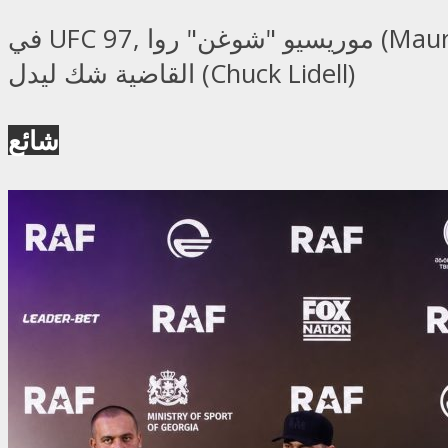
في UFC 97, موريسيو "شوغن" روا (Mauricio "Shogun" Rua) فاز بتكريم أفضل ضربة قاضية بعد الفوز على أسطورة الضربات
القاضية شك ليدل (Chuck Lidell)
شائع