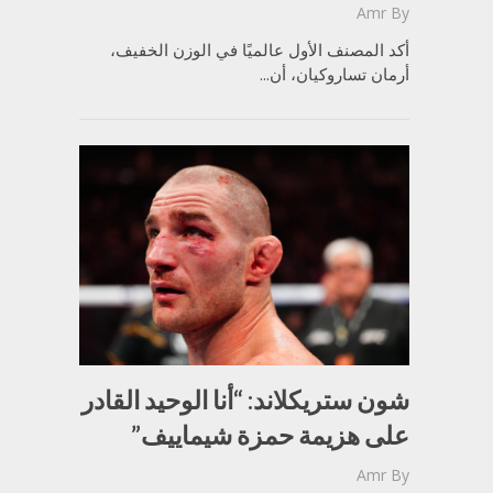
Amr
By
أكد المصنف الأول عالميًا في الوزن الخفيف،
أرمان تساروكيان، أن...
شون ستريكلاند: “أنا الوحيد القادر
على هزيمة حمزة شيماييف”
Amr
By