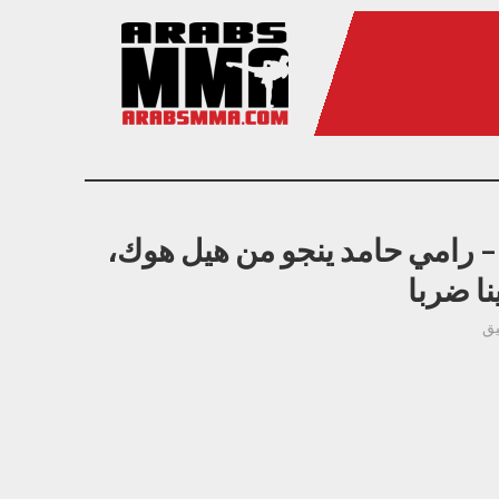
يزرت فورس ١٨ – رامي حامد ينجو من هيل هوك،
ا ضربا
يق