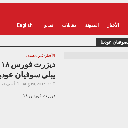
الأخبار
المدونة
مقابلات
فيديو
English
وفيان عودينا
الأخبار
غير مصنف
•
د
يبلي سوفيان عودين
23 August,2015
أضف تعل
ديزرت فورس ١٨